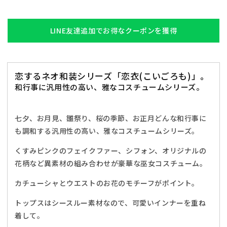
装
装
束
束
ア
ア
LINE友達追加でお得なクーポンを獲得
ニ
ニ
マ
マ
ル
ル
恋するネオ和装シリーズ「恋衣(こいごろも)」。
恋
恋
和行事に汎用性の高い、雅なコスチュームシリーズ。
衣
衣
桃
桃
花
花
七夕、お月見、雛祭り、桜の季節、お正月どんな和行事に
巫
巫
も調和する汎用性の高い、雅なコスチュームシリーズ。
女
女
ね
ね
くすみピンクのフェイクファー、シフォン、オリジナルの
こ
こ
花柄など異素材の組み合わせが豪華な巫女コスチューム。
レ
レ
カチューシャとウエストのお花のモチーフがポイント。
デ
デ
ィ
ィ
トップスはシースルー素材なので、可愛いインナーを重ね
ー
ー
着して。
ス
ス