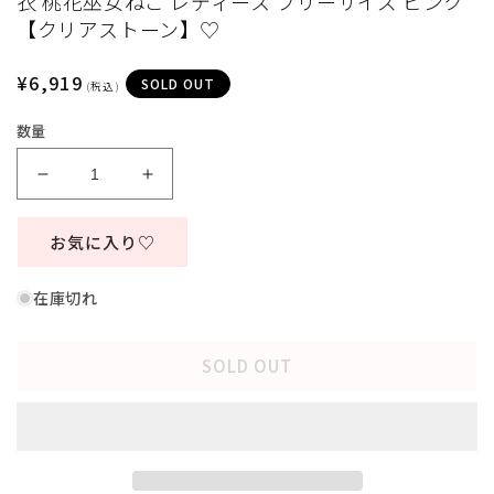
衣 桃花巫女ねこ レディース フリーサイズ ピンク
ィ
【クリアストーン】♡
ア
(1)
(
を
通
¥6,919
SOLD OUT
(税込)
開
常
く
数量
価
格
[New]
[New]
コ
コ
ス
ス
お気に入り♡
プ
プ
レ
レ
在庫切れ
和
和
風
風
SOLD OUT
ひ
ひ
な
な
ま
ま
つ
つ
り
り