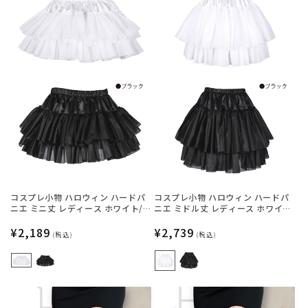
コスプレ小物 ハロウィン ハードパ
コスプレ小物 ハロウィン ハードパ
ニエ ミニ丈 レディース ホワイト/
ニエ ミドル丈 レディース ホワイ
ブラック フリーサイズ 【クリアス
ト/ブラック フリーサイズ 【クリア
トーン】
通
¥2,189
ストーン】
通
¥2,739
(税込)
(税込)
常
常
価
価
格
格