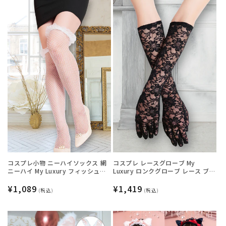
コスプレ小物 ニーハイソックス 網
コスプレ レースグローブ My
ニーハイ My Luxury フィッシュネ
Luxury ロンクグローブ レース ブラ
ットフリル ホワイト レディース フ
ック レディース フリーサイズ ブラ
リーサイズ ホワイト【クリアスト
通
¥1,089
ック【クリアストーン】
通
¥1,419
(税込)
(税込)
ーン】
常
常
価
価
格
格