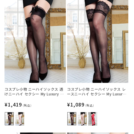
コスプレ小物 ニーハイソックス 透
コスプレ小物 ニーハイソックス レ
けニーハイ セクシー My Luxury シ
ースニーハイ セクシー My Luxury
ースルーリボン ブラック/ホワイト
シースルー ブラック/ホワイト/レッ
レディース フリーサイズ ブラック
通
¥1,419
ド レディース フリーサイズ ブラッ
通
¥1,089
(税込)
(税込)
【クリアストーン】
ク【クリアストーン】
常
常
価
価
格
格