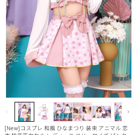
モ
ー
ダ
ル
で
[New]コスプレ 和風 ひなまつり 装束 アニマル 恋
メ
デ