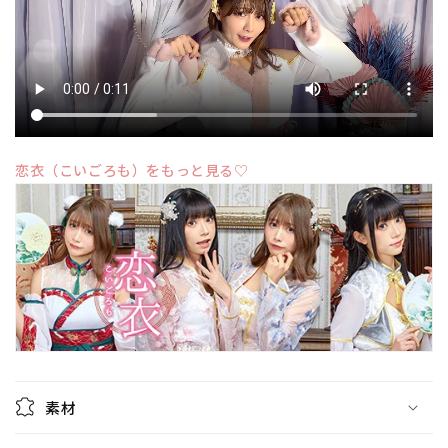
量
量
を
を
減
増
ら
や
す
す
恋衣（こいごろも）をもっと見る♡
素材