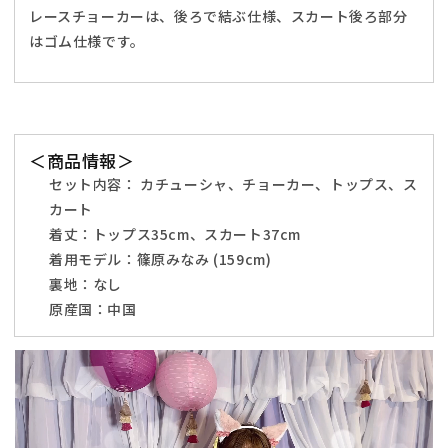
フ
フ
レースチョーカーは、後ろで結ぶ仕様、スカート後ろ部分
リ
リ
はゴム仕様です。
ー
ー
サ
サ
イ
イ
ズ
ズ
ピ
ピ
＜商品情報＞
ン
ン
セット内容： カチューシャ、チョーカー、トップス、ス
ク
ク
カート
【ク
【ク
着丈：トップス35cm、スカート37cm
リ
リ
着用モデル：篠原みなみ (159cm)
ア
ア
裏地：なし
ス
ス
原産国：中国
ト
ト
ー
ー
ン】
ン】
♡
♡
の
の
数
数