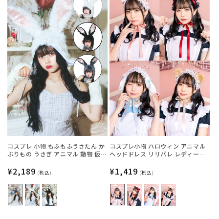
コスプレ 小物 もふもふうさたん か
コスプレ小物 ハロウィン アニマル
ぶりもの うさぎ アニマル 動物 仮装
ヘッドドレス リリパレ レディース
フリーサイズ グレー/ホワイト/ブラ
フリーサイズ 白ねこ/黒ねこ/うさ
ック【クリアストーン】
通
¥2,189
ぎ/くま【クリアストーン】
通
¥1,419
(税込)
(税込)
常
常
価
価
格
格