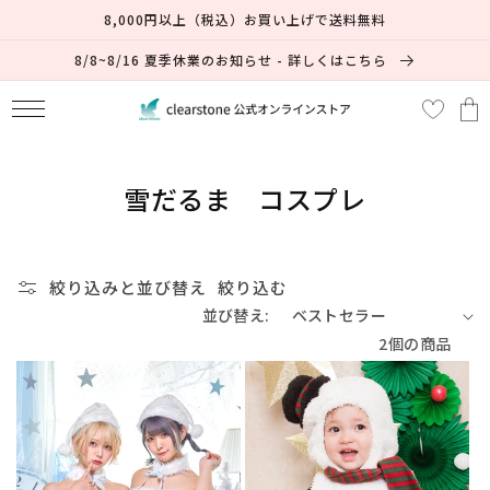
コンテ
8,000円以上（税込）お買い上げで送料無料
ンツに
進む
8/8~8/16 夏季休業のお知らせ - 詳しくはこちら
カ
ー
ト
コ
雪だるま コスプレ
レ
ク
絞り込みと並び替え
絞り込む
シ
並び替え:
ョ
2個の商品
ン
: