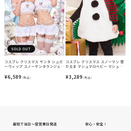
SOLD OUT
コスプレ クリスマス サンタ シュガ
コスプレ クリスマス スノーマン 雪
ーウィップ スノーサンタランジェ
だるま マシュマロベビー マシュマ
リー レディース フリーサイズ ホワ
ロスノーマン ベビー 80cm ホワイ
イト 【クリアストーン】♡
通
¥6,589
ト 【クリアストーン】
通
¥3,289
(税込)
(税込)
常
常
価
価
格
格
最短で当日～翌営業日発送
安心・安全！