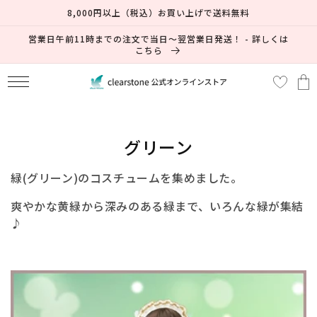
コンテ
8,000円以上（税込）お買い上げで送料無料
ンツに
進む
営業日午前11時までの注文で当日～翌営業日発送！ - 詳しくは
こちら
カ
ー
ト
コ
グリーン
レ
緑(グリーン)のコスチュームを集めました。
ク
爽やかな黄緑から深みのある緑まで、いろんな緑が集結
シ
♪
ョ
ン
: