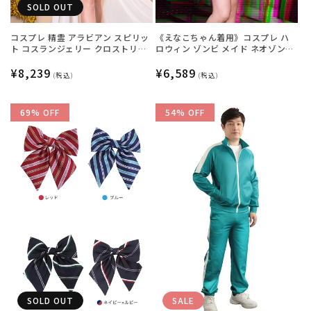
SOLD OUT
コスプレ 精霊 アラビアン スピリッ
《えなこちゃん着用》コスプレ ハ
ト コスランジェリー クロストリア
ロウィン ゾンビ メイド ネオゾンビ
レディース フリーサイズ グリーン
ホラーハウスメイド レディース グ
【クリアストーン】
通
¥8,239
リーン【クリアストーン】♡
通
¥6,589
(税込)
(税込)
常
常
価
価
69% OFF
54% OFF
格
格
SOLD OUT
SALE