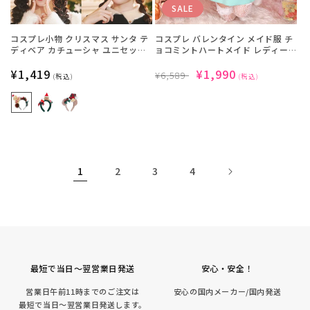
SALE
コスプレ小物 クリスマス サンタ テ
コスプレ バレンタイン メイド服 チ
ディベア カチューシャ ユニセック
ョコミントハートメイド レディー
ス レッド/グリーン/ベージュ 【ク
ス グリーン【クリアストーン】
リアストーン】
通
¥1,419
通
SALE
¥1,990
¥6,589
(税込)
(税込)
常
常
価
価
価
格
格
格
1
2
3
4
最短で当日～翌営業日発送
安心・安全！
営業日午前11時までのご注文は
安心の国内メーカー/国内発送
最短で当日～翌営業日発送します。