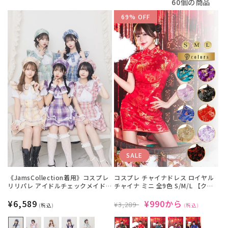
60個の商品
69% OFF
SALE
《JamsCollection着用》コスプレ
コスプレ チャイナドレス ロイヤル
リリパレ アイドルチェックメイド
チャイナ ミニ 全9色 S/M/L 【クリ
レディース フリーサイズ ブルー/ピ
アストーン】
ンク/イエロー/パープル/ミント
通
¥6,589
通
SALE
¥990から
¥3,289
(税込)
(税込)
【クリアストーン】♡
常
常
価
価
価
格