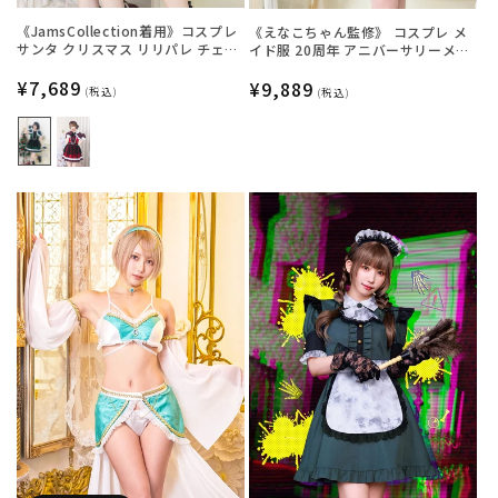
《JamsCollection着用》コスプレ
《えなこちゃん監修》 コスプレ メ
サンタ クリスマス リリパレ チェッ
イド服 20周年 アニバーサリーメイ
クケープサンタ レディース フリー
ド セパレート レディース フリーサ
サイズ グリーン/レッド【クリアス
通
¥7,689
イズ ミントグリーン【クリアスト
通
¥9,889
(税込)
(税込)
トーン】
ーン】♡
常
常
価
価
格
格