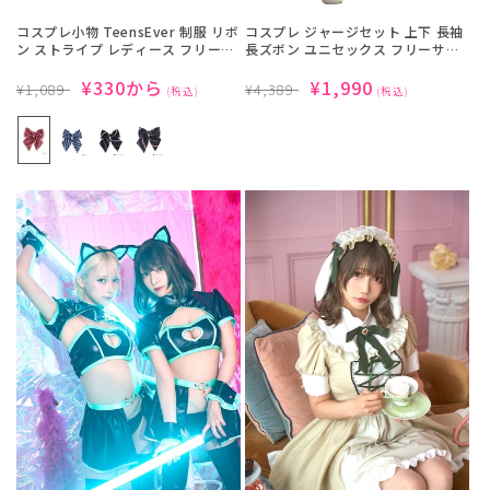
コスプレ小物 TeensEver 制服 リボ
コスプレ ジャージセット 上下 長袖
ン ストライプ レディース フリーサ
長ズボン ユニセックス フリーサイ
イズ レッド/ブルー/グリーン 【ク
ズ グリーン【クリアストーン】
リアストーン】
通
SALE
¥330から
通
SALE
¥1,990
¥1,089
¥4,389
(税込)
(税込)
常
価
常
価
価
格
価
格
格
格