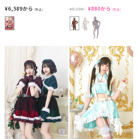
メイド レディース フリーサイズ ブ
ックス フリーサイズ 【クリアスト
ラウン/ミント/いちご ブラウン/グ
通
¥6,589から
ーン】
通
SALE
¥880から
¥5,236
(税込)
(税込)
リーン/ピンク【クリアストーン】
常
常
価
♡
価
価
格
格
格