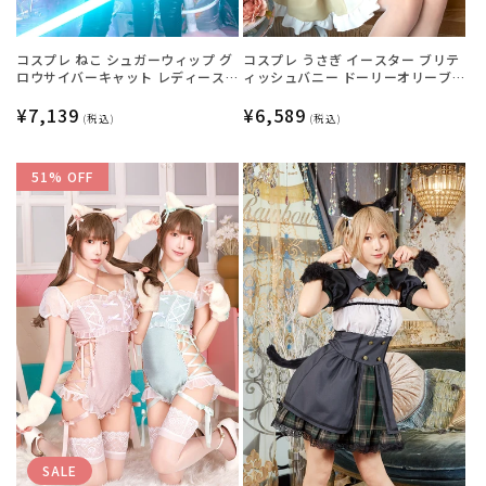
コスプレ ねこ シュガーウィップ グ
コスプレ うさぎ イースター ブリテ
ロウサイバーキャット レディース
ィッシュバニー ドーリーオリーブ
フリーサイズ ブラック×グリーン
レディース フリーサイズ グリーン
【クリアストーン】♡
通
¥7,139
【クリアストーン】♡
通
¥6,589
(税込)
(税込)
常
常
価
価
51% OFF
格
格
SALE