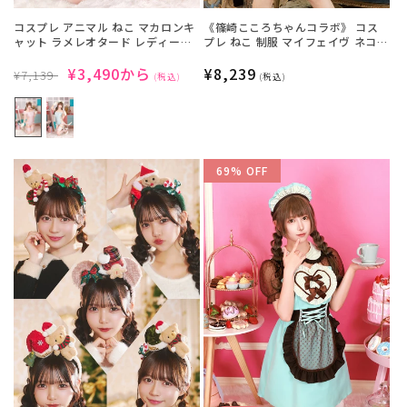
コスプレ アニマル ねこ マカロンキ
《篠崎こころちゃんコラボ》 コス
ャット ラメレオタード レディース
プレ ねこ 制服 マイフェイヴ ネコ派
ピンク/ミント【クリアストーン】
スクールメイド レディース フリー
通
SALE
¥3,490から
サイズ グレー【クリアストーン】
通
¥8,239
¥7,139
(税込)
(税込)
♡
常
価
常
価
格
価
格
格
69% OFF