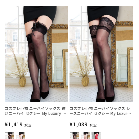
格
格
コスプレ小物 ニーハイソックス 透
コスプレ小物 ニーハイソックス レ
けニーハイ セクシー My Luxury シ
ースニーハイ セクシー My Luxury
ースルーリボン ブラック/ホワイト
シースルー ブラック/ホワイト/レッ
レディース フリーサイズ ブラック
通
¥1,419
ド レディース フリーサイズ ブラッ
通
¥1,089
(税込)
(税込)
【クリアストーン】
ク【クリアストーン】
常
常
価
価