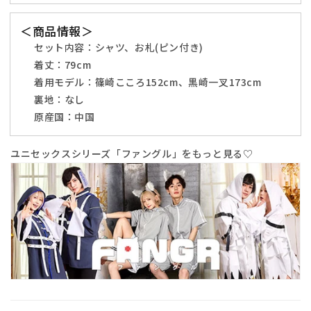
ー
ー
サ
サ
＜商品情報＞
イ
イ
セット内容：
シャツ、お札(ピン付き)
ズ
ズ
着丈：
79cm
ブ
ブ
着用モデル：
篠崎こころ152cm、黒崎一叉173cm
ル
ル
裏地：なし
ー
ー
原産国：中国
【ク
【ク
リ
リ
ユニセックスシリーズ「ファングル」をもっと見る♡
ア
ア
ス
ス
ト
ト
ー
ー
ン】
ン】
の
の
数
数
量
量
を
を
減
増