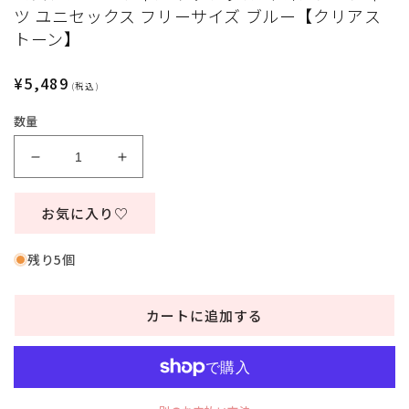
デ
ツ ユニセックス フリーサイズ ブルー【クリアス
ィ
トーン】
ア
(1)
を
通
¥5,489
(税込)
開
常
く
数量
価
格
コ
コ
ス
ス
プ
プ
お気に入り♡
レ
レ
ハ
ハ
残り5個
ロ
ロ
ウ
ウ
カートに追加する
ィ
ィ
ン
ン
フ
フ
ァ
ァ
ン
ン