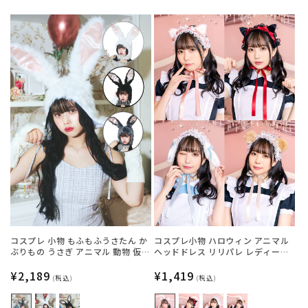
常
常
価
価
格
格
コスプレ 小物 もふもふうさたん か
コスプレ小物 ハロウィン アニマル
ぶりもの うさぎ アニマル 動物 仮装
ヘッドドレス リリパレ レディース
フリーサイズ グレー/ホワイト/ブラ
フリーサイズ 白ねこ/黒ねこ/うさ
ック【クリアストーン】
通
¥2,189
ぎ/くま【クリアストーン】
通
¥1,419
(税込)
(税込)
常
常