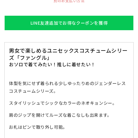
別のお支払い方法
グ
グ
ル
ル
キ
キ
LINE友達追加でお得なクーポンを獲得
ョ
ョ
ン
ン
シ
シ
男女で楽しめるユニセックスコスチュームシリー
ー
ー
ズ「ファングル」
シ
シ
おソロで着てみたい！推しに着せたい！
ャ
ャ
ツ
ツ
ユ
ユ
体型を気にせず着られる少しゆったりめのジェンダーレス
ニ
ニ
コスチュームシリーズ。
セ
セ
スタイリッシュでシックなカラーのネオキョンシー。
ッ
ッ
ク
ク
肩のジップを開けてルーズな着こなしも出来ます。
ス
ス
フ
フ
お札はピンで取り外し可能。
リ
リ