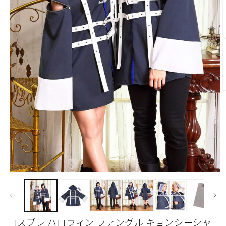
(
モ
ー
ダ
ル
で
コスプレ ハロウィン ファングル キョンシーシャ
メ