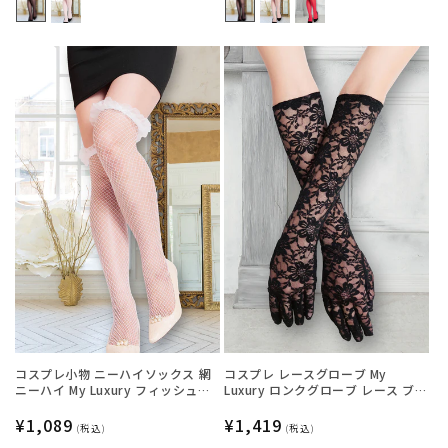
格
格
コスプレ小物 ニーハイソックス 網
コスプレ レースグローブ My
ニーハイ My Luxury フィッシュネ
Luxury ロンクグローブ レース ブラ
ットフリル ホワイト レディース フ
ック レディース フリーサイズ ブラ
リーサイズ ホワイト【クリアスト
通
¥1,089
ック【クリアストーン】
通
¥1,419
(税込)
(税込)
ーン】