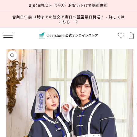
コンテ
8,000円以上（税込）お買い上げで送料無料
ンツに
進む
営業日午前11時までの注文で当日～翌営業日発送！ - 詳しくは
こちら
カ
ー
ト
商品情
報にス
キップ