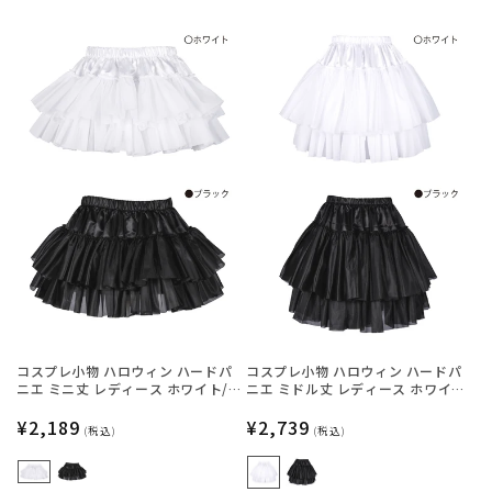
コスプレ小物 ハロウィン ハードパ
コスプレ小物 ハロウィン ハードパ
ニエ ミニ丈 レディース ホワイト/
ニエ ミドル丈 レディース ホワイ
ブラック フリーサイズ 【クリアス
ト/ブラック フリーサイズ 【クリア
トーン】
通
¥2,189
ストーン】
通
¥2,739
(税込)
(税込)
常
常
価
価