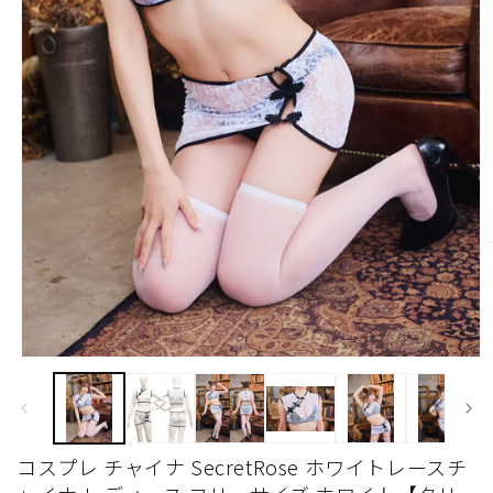
モ
ー
ダ
ル
(
で
コスプレ チャイナ SecretRose ホワイトレースチ
メ
デ