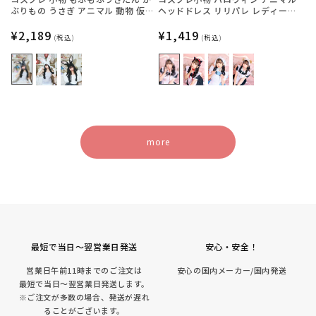
ぶりもの うさぎ アニマル 動物 仮装
ヘッドドレス リリパレ レディース
フリーサイズ グレー/ホワイト/ブラ
フリーサイズ 白ねこ/黒ねこ/うさ
ック【クリアストーン】
通
¥2,189
ぎ/くま【クリアストーン】
通
¥1,419
(税込)
(税込)
常
常
価
価
格
格
more
最短で当日～翌営業日発送
安心・安全！
営業日午前11時までのご注文は
安心の国内メーカー/国内発送
最短で当日～翌営業日発送します。
※ご注文が多数の場合、発送が遅れ
ることがございます。