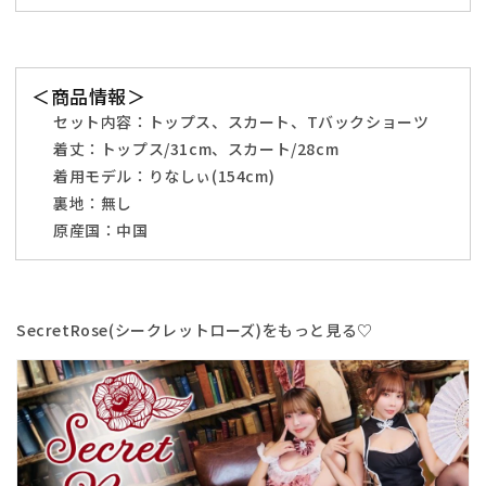
ホ
ホ
ワ
ワ
イ
イ
ト
ト
＜商品情報＞
【ク
【ク
セット内容：
トップス、スカート、Tバックショーツ
リ
リ
着丈：
トップス/31cm、スカート/28cm
ア
ア
着用モデル：りなしぃ(154cm)
ス
ス
裏地：無し
ト
ト
原産国：中国
ー
ー
ン】
ン】
♡
♡
の
の
SecretRose(シークレットローズ)をもっと見る♡
数
数
量
量
を
を
減
増
ら
や
す
す