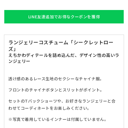
ト
ト
レ
レ
ー
ー
LINE友達追加でお得なクーポンを獲得
ス
ス
チ
チ
ャ
ャ
ランジェリーコスチューム「シークレットロー
イ
イ
ズ」
ナ
ナ
えちかわディテールを詰め込んだ、デザイン性の高いラ
レ
レ
ンジェリー
デ
デ
ィ
ィ
ー
ー
透け感のあるレース生地のセクシーなチャイナ服。
ス
ス
フロントのチャイナボタンとスリットがポイント。
フ
フ
リ
リ
セットのTバックショーツや、お好きなランジェリーと合
ー
ー
わせてコーディネートをお楽しみください。
サ
サ
イ
イ
※写真で着用しているインナーは付属していません。
ズ
ズ