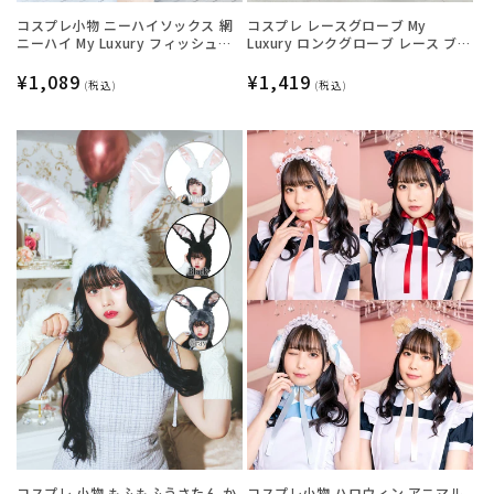
コスプレ小物 ニーハイソックス 網
コスプレ レースグローブ My
ニーハイ My Luxury フィッシュネ
Luxury ロンクグローブ レース ブラ
ットフリル ホワイト レディース フ
ック レディース フリーサイズ ブラ
リーサイズ ホワイト【クリアスト
通
¥1,089
ック【クリアストーン】
通
¥1,419
(税込)
(税込)
ーン】
常
常
価
価
格
格
コスプレ 小物 もふもふうさたん か
コスプレ小物 ハロウィン アニマル