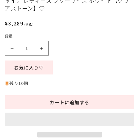
ャイナ レディース フリーサイズ ホワイト【クリ
ィ
アストーン】♡
ア
(1)
を
通
¥3,289
(税込)
開
常
く
数量
価
格
コ
コ
ス
ス
プ
プ
お気に入り♡
レ
レ
チ
チ
残り10個
ャ
ャ
イ
イ
カートに追加する
ナ
ナ
SecretRose
SecretRose
ホ
ホ
ワ
ワ
イ
イ