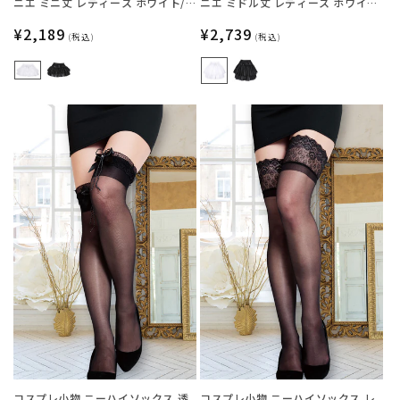
ニエ ミニ丈 レディース ホワイト/
ニエ ミドル丈 レディース ホワイ
ブラック フリーサイズ 【クリアス
ト/ブラック フリーサイズ 【クリア
トーン】
通
¥2,189
ストーン】
通
¥2,739
(税込)
(税込)
常
常
価
価
格
格
コスプレ小物 ニーハイソックス 透
コスプレ小物 ニーハイソックス レ