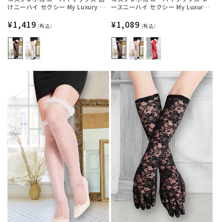
けニーハイ セクシー My Luxury シ
ースニーハイ セクシー My Luxury
ースルーリボン ブラック/ホワイト
シースルー ブラック/ホワイト/レッ
レディース フリーサイズ ブラック
通
¥1,419
ド レディース フリーサイズ ブラッ
通
¥1,089
(税込)
(税込)
【クリアストーン】
ク【クリアストーン】
常
常
価
価
格
格