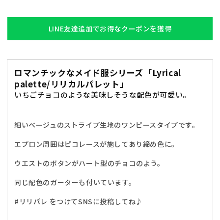
リ
リ
リ
リ
パ
パ
LINE友達追加でお得なクーポンを獲得
レ
レ
ミ
ミ
ル
ル
ロマンチックなメイド服シリーズ「Lyrical
ク
ク
palette/リリカルパレット」
チ
チ
いちごチョコのような美味しそうな配色が可愛い。
ョ
ョ
コ
コ
メ
メ
細いベージュのストライプ生地のワンピースタイプです。
イ
イ
エプロン周囲はピコレースが施してあり締め色に。
ド
ド
レ
レ
ウエストのボタンがハート型のチョコのよう。
デ
デ
ィ
ィ
同じ配色のガーターも付いています。
ー
ー
#リリパレ をつけてSNSに投稿してね♪
ス
ス
フ
フ