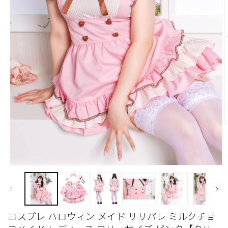
モ
ー
ダ
ル
で
(
コスプレ ハロウィン メイド リリパレ ミルクチョ
メ
デ