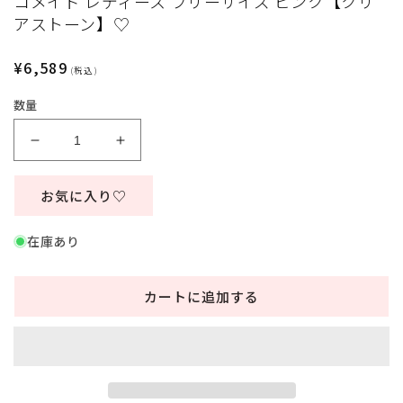
コメイド レディース フリーサイズ ピンク【クリ
ィ
アストーン】♡
ア
(1)
を
通
¥6,589
(税込)
開
常
く
数量
価
格
コ
コ
ス
ス
プ
プ
お気に入り♡
レ
レ
ハ
ハ
在庫あり
ロ
ロ
ウ
ウ
カートに追加する
ィ
ィ
ン
ン
メ
メ
イ
イ
ド
ド