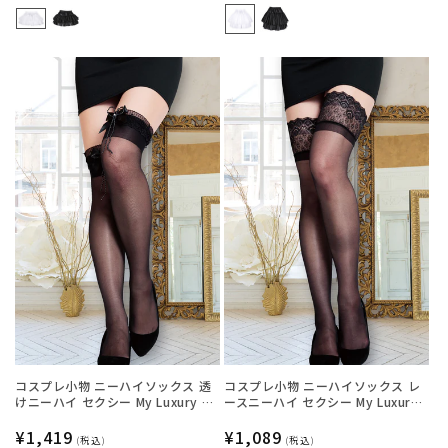
常
常
価
価
格
格
コスプレ小物 ニーハイソックス 透
コスプレ小物 ニーハイソックス レ
けニーハイ セクシー My Luxury シ
ースニーハイ セクシー My Luxury
ースルーリボン ブラック/ホワイト
シースルー ブラック/ホワイト/レッ
レディース フリーサイズ ブラック
通
¥1,419
ド レディース フリーサイズ ブラッ
通
¥1,089
(税込)
(税込)