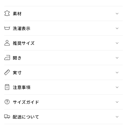
を
を
減
増
素材
ら
や
す
す
洗濯表示
推奨サイズ
開き
実寸
注意事項
サイズガイド
配送について