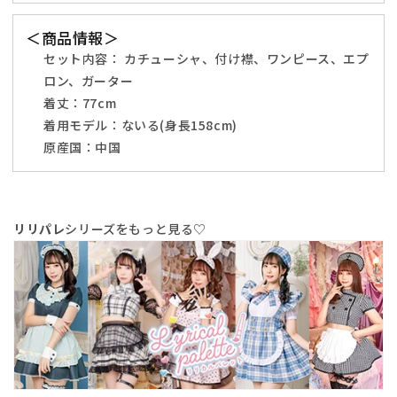
リ
リ
ー
ー
＜商品情報＞
サ
サ
セット内容：
カチューシャ、付け襟、ワンピース、エプ
イ
イ
ロン、ガーター
ズ
ズ
着丈：
77cm
ピ
ピ
着用モデル：
ないる(身長158cm)
ン
ン
原産国：中国
ク
ク
【ク
【ク
リ
リ
ア
ア
リリパレ
シリーズをもっと見る♡
ス
ス
ト
ト
ー
ー
ン】
ン】
♡
♡
の
の
数
数
量
量