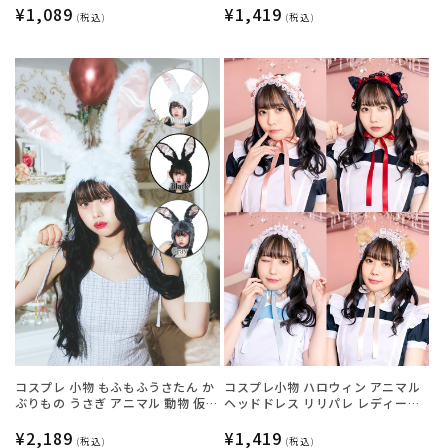
リーサイズ ホワイト【クリアスト
通
¥1,089
ック【クリアストーン】
通
¥1,419
(税込)
(税込)
ーン】
常
常
価
価
格
格
コスプレ 小物 もふもふうさたん か
コスプレ小物 ハロウィン アニマル
ぶりもの うさぎ アニマル 動物 仮装
ヘッドドレス リリパレ レディース
フリーサイズ グレー/ホワイト/ブラ
フリーサイズ 白ねこ/黒ねこ/うさ
ック【クリアストーン】
通
¥2,189
ぎ/くま【クリアストーン】
通
¥1,419
(税込)
(税込)