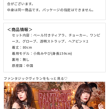
ッ
ッ
合がございます。
ク
ク
中身は同一商品です。パッケージの指定はできません。
【ク
【ク
リ
リ
ア
ア
＜商品情報＞
ス
ス
セット内容：ベール付きティアラ、チョーカー、ワンピ
ト
ト
ース、グローブ、透明ストラップ、ヘアピン×2
ー
ー
着丈：80cm
ン】
ン】
着用モデル：小鳥みやび(身長159cm)
♡
♡
裏地：無し
の
の
原産国：中国
数
数
量
量
ファンタジックヴィランをもっと見る♡
を
を
減
増
ら
や
す
す