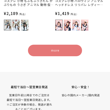
コスプレ 小物 もふもふうさたん か
コスプレ小物 ハロウィン アニマル
ぶりもの うさぎ アニマル 動物 仮装
ヘッドドレス リリパレ レディース
フリーサイズ グレー/ホワイト/ブラ
フリーサイズ 白ねこ/黒ねこ/うさ
ック【クリアストーン】
通
¥2,189
ぎ/くま【クリアストーン】
通
¥1,419
(税込)
(税込)
常
常
価
価
格
格
more
最短で当日～翌営業日発送
安心・安全！
営業日午前11時までのご注文は
安心の国内メーカー/国内発送
最短で当日～翌営業日発送します。
※ご注文が多数の場合、発送が遅れ
ることがございます。