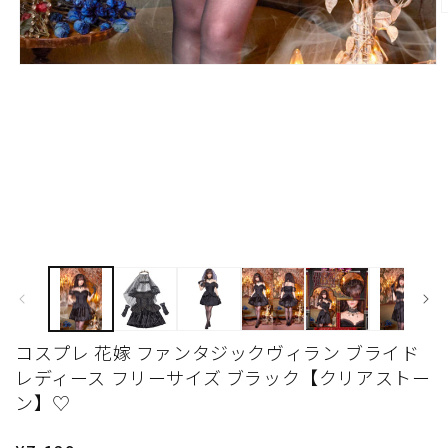
モ
ー
ダ
ル
で
メ
デ
(
ィ
ア
(1)
を
開
く
コスプレ 花嫁 ファンタジックヴィラン ブライド
レディース フリーサイズ ブラック【クリアストー
ン】♡