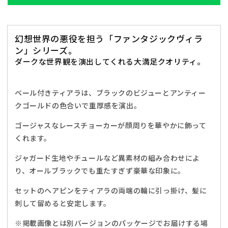
ラ
ラ
ン
ン
ブ
ブ
幻想世界の悪役を担う「ファンタジックヴィラ
ラ
ラ
ン」シリーズ。
イ
イ
ダークな世界観を演出してくれる大満足クオリティ。
ド
ド
レ
レ
デ
デ
ベール付きティアラは、ブラックのビジューとアンティー
ィ
ィ
クゴールドの色合いで重厚感を演出。
ー
ー
ゴージャスなレースチョーカーが顔周りを華やかに飾って
ス
ス
フ
フ
くれます。
リ
リ
ジャガード生地やチュールなど異素材の組み合わせによ
ー
ー
り、オールブラックでも重たすぎず豪華な印象に。
サ
サ
イ
イ
セットのヘアピンをティアラの両端の輪に引っ掛け、髪に
ズ
ズ
刺して留めると安定します。
ブ
ブ
※掲載画像とは別バージョンのパッケージでお届けする場
ラ
ラ