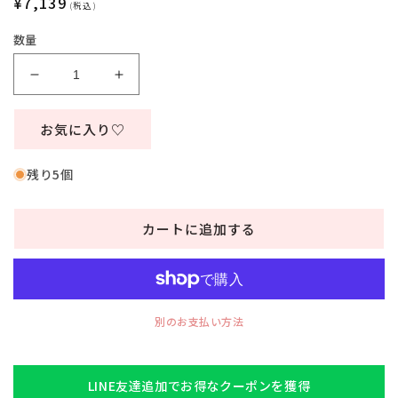
通
¥7,139
(税込)
常
数量
価
格
コ
コ
ス
ス
プ
プ
お気に入り♡
レ
レ
花
花
残り5個
嫁
嫁
フ
フ
カートに追加する
ァ
ァ
ン
ン
タ
タ
ジ
ジ
ッ
ッ
別のお支払い方法
ク
ク
ヴ
ヴ
ィ
ィ
LINE友達追加でお得なクーポンを獲得