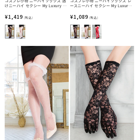
コスプレ小物 ニーハイソックス 透
コスプレ小物 ニーハイソックス レ
けニーハイ セクシー My Luxury シ
ースニーハイ セクシー My Luxury
ースルーリボン ブラック/ホワイト
シースルー ブラック/ホワイト/レッ
レディース フリーサイズ ブラック
通
¥1,419
ド レディース フリーサイズ ブラッ
通
¥1,089
(税込)
(税込)
【クリアストーン】
ク【クリアストーン】
常
常
価
価
格
格