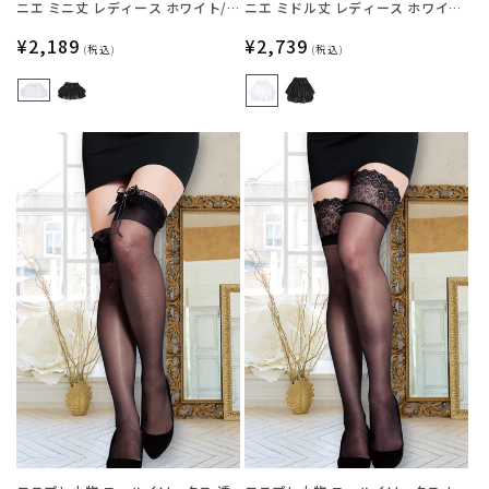
ニエ ミニ丈 レディース ホワイト/
ニエ ミドル丈 レディース ホワイ
ブラック フリーサイズ 【クリアス
ト/ブラック フリーサイズ 【クリア
トーン】
通
¥2,189
ストーン】
通
¥2,739
(税込)
(税込)
常
常
価
価
格
格