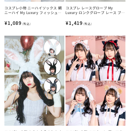
コスプレ小物 ニーハイソックス 網
コスプレ レースグローブ My
ニーハイ My Luxury フィッシュネ
Luxury ロンクグローブ レース ブラ
ットフリル ホワイト レディース フ
ック レディース フリーサイズ ブラ
リーサイズ ホワイト【クリアスト
通
¥1,089
ック【クリアストーン】
通
¥1,419
(税込)
(税込)
ーン】
常
常
価
価
格
格