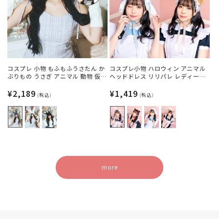
コスプレ 小物 もふもふうさたん か
コスプレ小物 ハロウィン アニマル
ぶりもの うさぎ アニマル 動物 仮装
ヘッドドレス リリパレ レディース
フリーサイズ グレー/ホワイト/ブラ
フリーサイズ 白ねこ/黒ねこ/うさ
ック【クリアストーン】
通
¥2,189
ぎ/くま【クリアストーン】
通
¥1,419
(税込)
(税込)
常
常
価
価
格
格
more