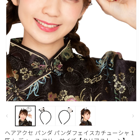
モ
ー
ダ
ル
で
ヘアアクセ パンダ パンダフェイスカチューシャ 1
メ
デ