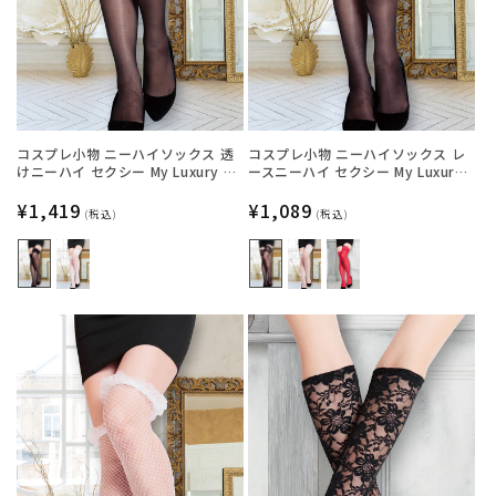
コスプレ小物 ニーハイソックス 透
コスプレ小物 ニーハイソックス レ
けニーハイ セクシー My Luxury シ
ースニーハイ セクシー My Luxury
ースルーリボン ブラック/ホワイト
シースルー ブラック/ホワイト/レッ
レディース フリーサイズ ブラック
通
¥1,419
ド レディース フリーサイズ ブラッ
通
¥1,089
(税込)
(税込)
【クリアストーン】
ク【クリアストーン】
常
常
価
価
格
格