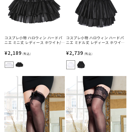
コスプレ小物 ハロウィン ハードパ
コスプレ小物 ハロウィン ハードパ
ニエ ミニ丈 レディース ホワイト/
ニエ ミドル丈 レディース ホワイ
ブラック フリーサイズ 【クリアス
ト/ブラック フリーサイズ 【クリア
トーン】
通
¥2,189
ストーン】
通
¥2,739
(税込)
(税込)
常
常
価
価
格
格