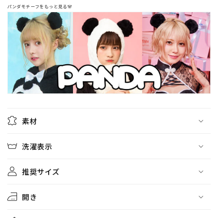
イ
イ
パンダモチーフをもっと見る🐼
ズ
ズ
【ク
【ク
リ
リ
ア
ア
ス
ス
ト
ト
ー
ー
ン】
ン】
の
の
素材
数
数
量
量
洗濯表示
を
を
減
増
ら
や
推奨サイズ
す
す
開き