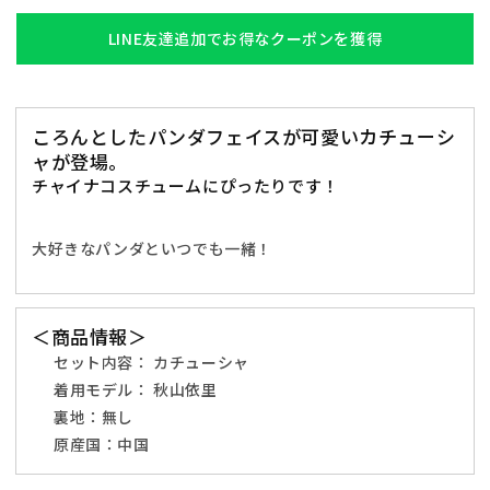
イ
イ
ス
ス
LINE友達追加でお得なクーポンを獲得
カ
カ
チ
チ
ュ
ュ
ころんとしたパンダフェイスが可愛いカチューシ
ー
ー
ャが登場。
シ
シ
チャイナコスチュームにぴったりです！
ャ
ャ
1
1
匹
匹
大好きなパンダといつでも一緒！
レ
レ
デ
デ
ィ
ィ
＜商品情報＞
ー
ー
セット内容：
カチューシャ
ス
ス
着用モデル：
秋山依里
フ
フ
裏地：無し
リ
リ
原産国：中国
ー
ー
サ
サ