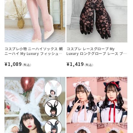
コスプレ小物 ニーハイソックス 網
コスプレ レースグローブ My
ニーハイ My Luxury フィッシュネ
Luxury ロンクグローブ レース ブラ
ットフリル ホワイト レディース フ
ック レディース フリーサイズ ブラ
リーサイズ ホワイト【クリアスト
通
¥1,089
ック【クリアストーン】
通
¥1,419
(税込)
(税込)
ーン】
常
常
価
価
格
格