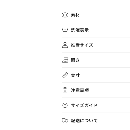
サ
サ
イ
イ
ズ
ズ
素材
ホ
ホ
ワ
ワ
洗濯表示
イ
イ
ト
ト
推奨サイズ
×
×
ピ
ピ
開き
ン
ン
ク/
ク/
実寸
パ
パ
ー
ー
プ
プ
注意事項
ル
ル
×
×
サイズガイド
ピ
ピ
ン
ン
配送について
ク
ク