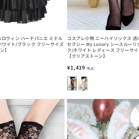
ハロウィン ハードパニエ ミドル
コスプレ小物 ニーハイソックス 透
 ホワイト/ブラック フリーサイズ
セクシー My Luxury シースルー
ーン】
ク/ホワイト レディース フリーサイ
【クリアストーン】
通
¥1,419
(税込)
常
価
格