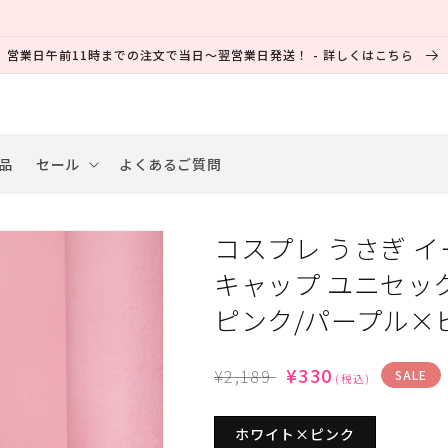
営業日午前11時までの注文で当日～翌営業日発送！ - 詳しくはこちら
品
セール
よくあるご質問
コスプレ うさぎ 
キャップ ユニセッ
ピンク/パープル×
通
SALE
¥330
¥2,189
SALE
(税込)
常
価
価
格
ホワイト×ピンク