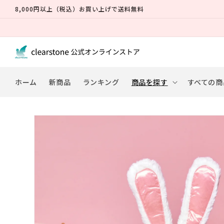
コンテ
84% OFF
8,000円以上（税込）お買い上げで送料無料
ンツに
進む
ホーム
新商品
ランキング
商品を探す
すべての商
商品情
報にス
キップ