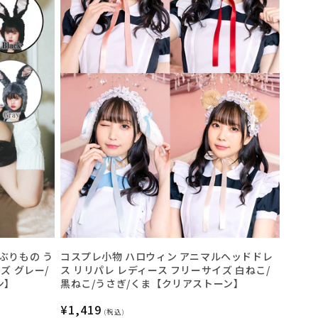
ぶりもの う
コスプレ小物 ハロウィン アニマルヘッドドレ
ズ グレー/
ス リリパレ レディース フリーサイズ 白ねこ/
ン】
黒ねこ/うさぎ/くま【クリアストーン】
通
¥1,419
(税込)