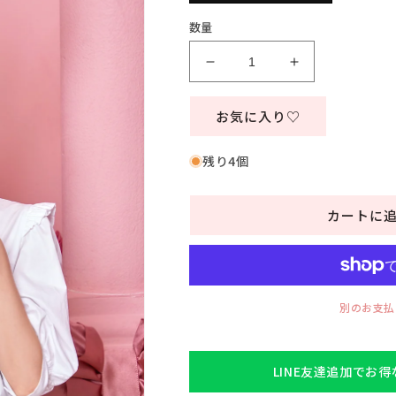
格
数量
コ
コ
ス
ス
プ
プ
お気に入り♡
レ
レ
う
う
残り4個
さ
さ
ぎ
ぎ
カートに
イ
イ
ー
ー
ス
ス
タ
タ
ー
ー
別のお支払
も
も
こ
こ
も
も
LINE友達追加でお
こ
こ