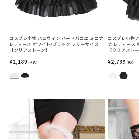
コスプレ小物 ハロウィン ハードパニエ ミニ丈
コスプレ小物 
レディース ホワイト/ブラック フリーサイズ
丈 レディース
【クリアストーン】
【クリアスト
通
¥2,189
通
¥2,739
(税込)
(税込)
常
常
価
価
格
格