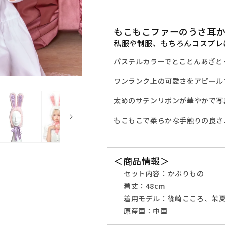
う
う
さ
さ
もこもこファーのうさ耳
ち
ち
私服や制服、もちろんコスプレ
ゃ
ゃ
ん
ん
パステルカラーでとことんあざと
キ
キ
ャ
ャ
ワンランク上の可愛さをアピール
ッ
ッ
太めのサテンリボンが華やかで写
プ
プ
ユ
ユ
もこもこで柔らかな手触りの良さ
ニ
ニ
セ
セ
ッ
ッ
＜商品情報＞
ク
ク
セット内容：
かぶりもの
ス
ス
着丈：
48cm
フ
フ
着用モデル：
篠崎こころ、茉
リ
リ
原産国：中国
ー
ー