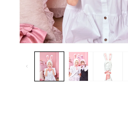
モ
ー
ダ
ル
で
メ
デ
ィ
ア
(1)
を
開
く