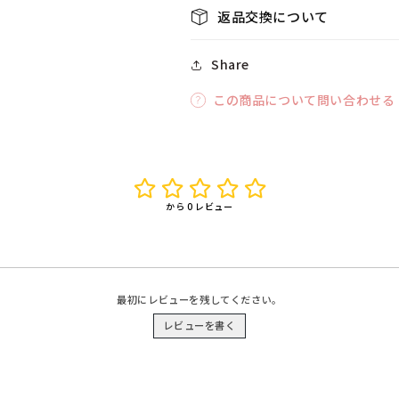
【ク
【ク
返品交換について
リ
リ
ア
ア
Share
ス
ス
ト
ト
この商品について問い合わせる
ー
ー
ン】
ン】
の
の
数
数
量
量
から 0 レビュー
を
を
減
増
ら
や
す
す
最初にレビューを残してください。
レビューを書く