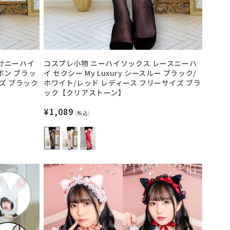
けニーハイ
コスプレ小物 ニーハイソックス レースニーハ
リボン ブラッ
イ セクシー My Luxury シースルー ブラック/
ズ ブラック
ホワイト/レッド レディース フリーサイズ ブラ
ック【クリアストーン】
通
¥1,089
(税込)
常
価
格