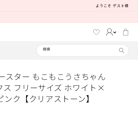
ようこそ ゲスト様
カ
ー
ト
検索
イースター もこもこうさちゃん
メイド
クス フリーサイズ ホワイト×
えなこ
ピンク【クリアストーン】
制服
リリパレ