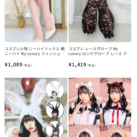
コスプレ小物 ニーハイソックス 網
コスプレ レースグローブ My
ニーハイ My Luxury フィッシュネ
Luxury ロンクグローブ レース ブラ
ットフリル ホワイト レディース フ
ック レディース フリーサイズ ブラ
リーサイズ ホワイト【クリアスト
通
¥1,089
ック【クリアストーン】
通
¥1,419
(税込)
(税込)
ーン】
常
常
価
価
格
格