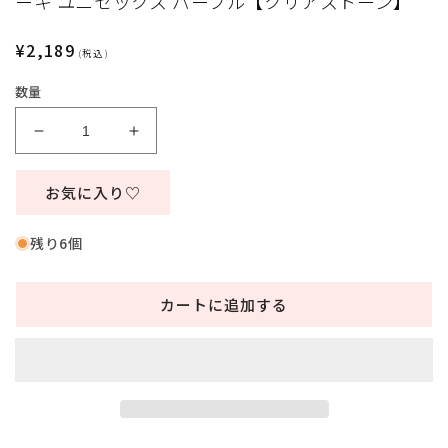
ーキ ユニセックス パープル【クリアストーン】
ィ
ア
通
¥2,189
(1)
(
(税込)
を
常
開
数量
価
く
格
コ
コ
ス
ス
プ
プ
お気に入り♡
レ
レ
小
小
残り6個
物
物
ハ
ハ
カートに追加する
ロ
ロ
ウ
ウ
ィ
ィ
ン
ン
パ
パ
タ
タ