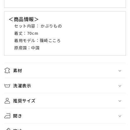
ル
ル
【ク
【ク
リ
リ
＜商品情報＞
ア
ア
セット内容：
かぶりもの
ス
ス
着丈：
70cm
ト
ト
着用モデル：
篠崎こころ
ー
ー
原産国：中国
ン】
ン】
の
の
数
数
素材
量
量
を
を
洗濯表示
減
増
ら
や
推奨サイズ
す
す
開き