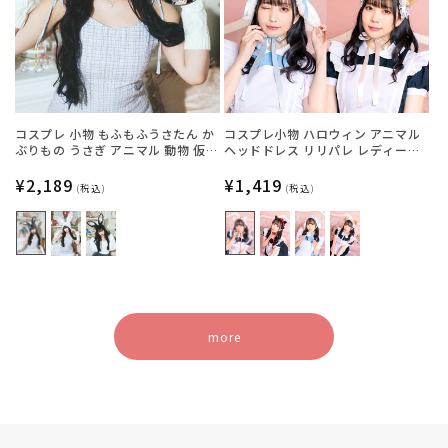
コスプレ 小物 もふもふうさたん か
コスプレ小物 ハロウィン アニマル
ぶりもの うさぎ アニマル 動物 仮装
ヘッドドレス リリパレ レディース
フリーサイズ グレー/ホワイト/ブラ
フリーサイズ 白ねこ/黒ねこ/うさ
ック【クリアストーン】
通
¥2,189
ぎ/くま【クリアストーン】
通
¥1,419
(税込)
(税込)
常
常
価
価
格
格
more