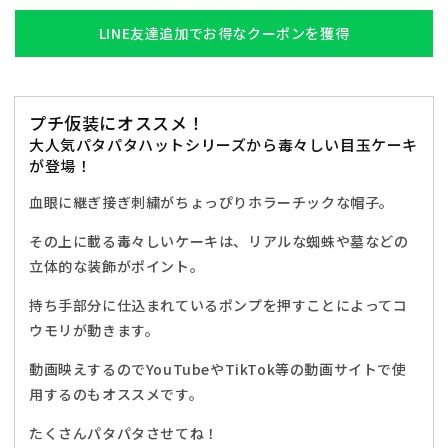
パ
パ
タ
タ
LINE友達追加でお得なクーポンを獲得
ハ
ハ
ッ
ッ
ト
ト
プチ仮装にオススメ！
目
目
大人気パタパタハットシリーズから毒々しい目玉ケーキ
玉
玉
が登場！
ケ
ケ
ー
ー
血眼に継ぎ接ぎ刺繍がちょっぴりホラーチックな帽子。
キ
キ
その上に載る毒々しいケーキは、リアルな蜘蛛や墓などの
ユ
ユ
立体的な装飾がポイント。
ニ
ニ
セ
セ
持ち手部分に仕込まれているポンプを押すことによってコ
ッ
ッ
ウモリが動きます。
ク
ク
ス
ス
動画映えするのでYouTubeやTikTok等の動画サイトで使
パ
パ
用するのもオススメです。
ー
ー
たくさんパタパタさせてね！
プ
プ