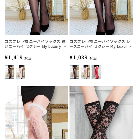
コスプレ小物 ニーハイソックス 透
コスプレ小物 ニーハイソックス レ
けニーハイ セクシー My Luxury シ
ースニーハイ セクシー My Luxury
ースルーリボン ブラック/ホワイト
シースルー ブラック/ホワイト/レッ
レディース フリーサイズ ブラック
通
¥1,419
ド レディース フリーサイズ ブラッ
通
¥1,089
(税込)
(税込)
【クリアストーン】
ク【クリアストーン】
常
常
価
価
格
格