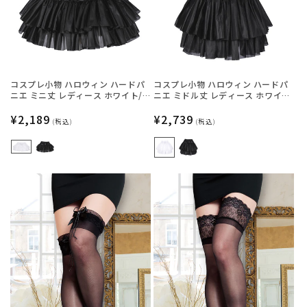
コスプレ小物 ハロウィン ハードパ
コスプレ小物 ハロウィン ハードパ
ニエ ミニ丈 レディース ホワイト/
ニエ ミドル丈 レディース ホワイ
ブラック フリーサイズ 【クリアス
ト/ブラック フリーサイズ 【クリア
トーン】
通
¥2,189
ストーン】
通
¥2,739
(税込)
(税込)
常
常
価
価
格
格