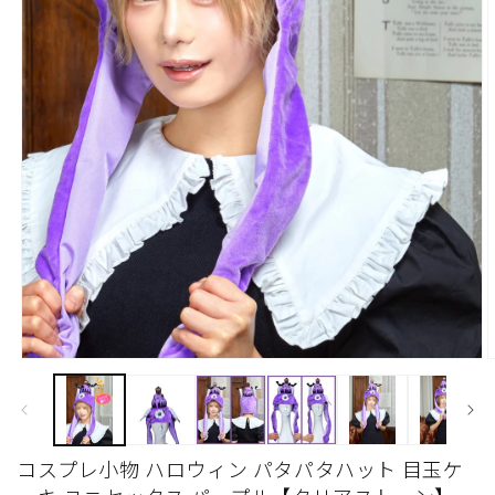
モ
ー
ダ
ル
で
コスプレ小物 ハロウィン パタパタハット 目玉ケ
メ
デ