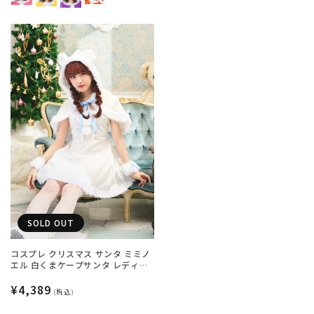
SOLD OUT
コスプレ クリスマス サンタ ミミノ
エル 白くまケープサンタ レディー
ス フリーサイズ ホワイト【クリア
ストーン】♡
通
¥4,389
(税込)
常