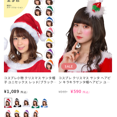
SALE
コスプレ小物 クリスマス サンタ帽
コスプレ クリスマス サンタ ヘアピ
子 ユニセックス レッド/ブラック/
ン キラキラサンタ帽ヘアピン ユニ
ホワイト/グリーン/ブルー/ピンク/
セックス レッドー 【クリアストー
イエロー/パープル/オレンジ【クリ
通
¥1,089
ン】
通
SALE
¥590
¥869
(税込)
(税込)
アストーン】
常
常
価
価
価
格
格
格