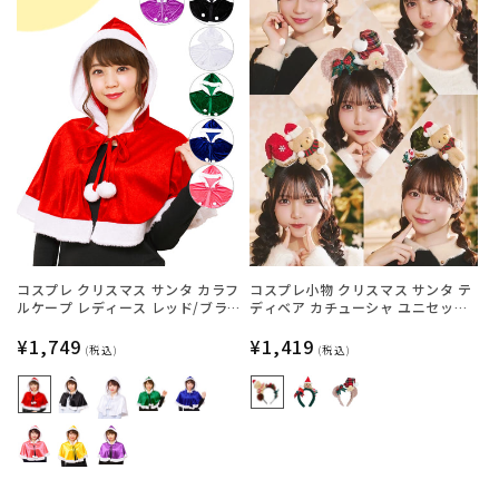
コスプレ クリスマス サンタ カラフ
コスプレ小物 クリスマス サンタ テ
ルケープ レディース レッド/ブラッ
ディベア カチューシャ ユニセック
ク/ホワイト/グリーン/ブルー/ピン
ス レッド/グリーン/ベージュ 【ク
ク/イエロー/パープル【クリアスト
通
¥1,749
リアストーン】
通
¥1,419
(税込)
(税込)
ーン】
常
常
価
価
格
格