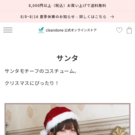
コンテ
8,000円以上（税込）お買い上げで送料無料
ンツに
進む
8/8~8/16 夏季休業のお知らせ - 詳しくはこちら
カ
ー
ト
コ
サンタ
レ
サンタモチーフのコスチューム。
ク
クリスマスにぴったり！
シ
ョ
ン
: