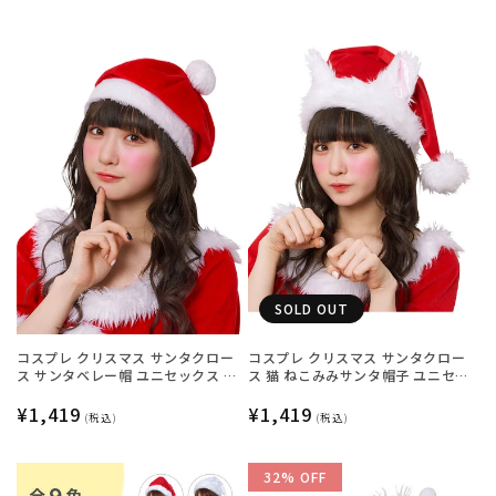
SOLD OUT
コスプレ クリスマス サンタクロー
コスプレ クリスマス サンタクロー
ス サンタベレー帽 ユニセックス レ
ス 猫 ねこみみサンタ帽子 ユニセッ
ッド【クリアストーン】
クス レッド【クリアストーン】
通
¥1,419
通
¥1,419
(税込)
(税込)
常
常
価
価
32% OFF
格
格