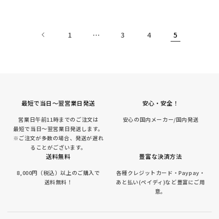
価
格
1
…
3
4
5
最短で当日～翌営業日発送
安心・安全！
営業日午前11時までのご注文は
安心の国内メーカー/国内発送
最短で当日～翌営業日発送します。
※ご注文が多数の場合、発送が遅れ
ることがございます。
送料無料
豊富な決済方法
8,000円（税込）以上のご購入で
各種クレジットカード・Paypay・
送料無料！
あと払い(ペイディ)など豊富にご用
意。