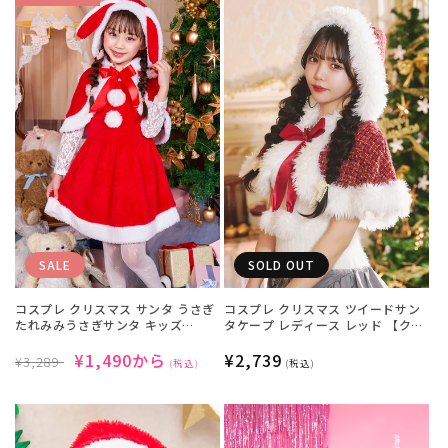
SALE
SOLD OUT
コスプレ クリスマス サンタ うさぎ
コスプレ クリスマス ツイードサン
たれみみうさぎサンタ キッズ
タケープ レディース レッド 【クリ
100/120/140cm レッド 【クリア
アストーン】
ストーン】
通
SALE
¥1,490から
通
¥2,739
¥3,289
(税込)
(税込)
常
価
常
価
格
価
格
格