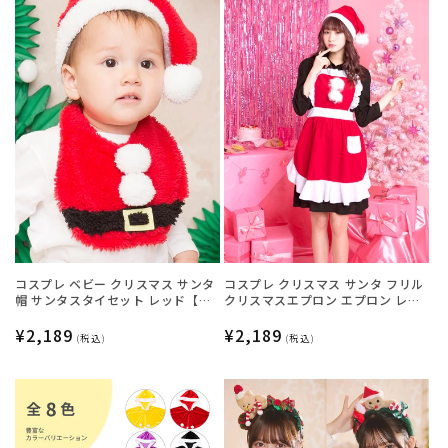
コスプレ ベビー クリスマス サンタ
コスプレ クリスマス サンタ フリル
帽 サンタスタイセット レッド【ク
クリスマスエプロン エプロン レデ
リアストーン】
ィース フリーサイズ レッド【クリ
通
¥2,189
アストーン】♡
通
¥2,189
(税込)
(税込)
常
常
価
価
格
格