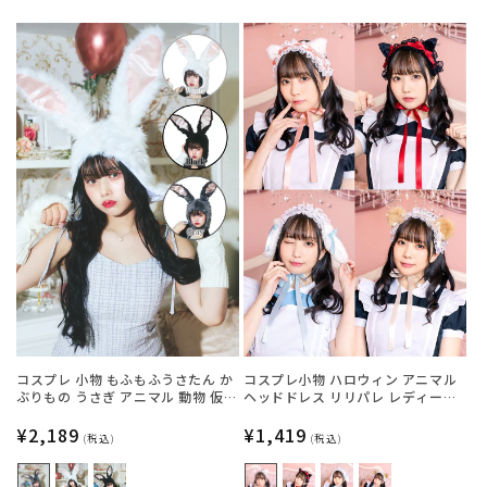
常
常
価
価
格
格
コスプレ 小物 もふもふうさたん か
コスプレ小物 ハロウィン アニマル
ぶりもの うさぎ アニマル 動物 仮装
ヘッドドレス リリパレ レディース
フリーサイズ グレー/ホワイト/ブラ
フリーサイズ 白ねこ/黒ねこ/うさ
ック【クリアストーン】
通
¥2,189
ぎ/くま【クリアストーン】
通
¥1,419
(税込)
(税込)
常
常