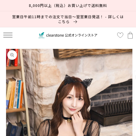
コンテ
8,000円以上（税込）お買い上げで送料無料
ンツに
進む
営業日午前11時までの注文で当日～翌営業日発送！ - 詳しくは
こちら
カ
ー
ト
商品情
報にス
キップ