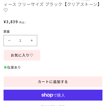
デ
ィース フリーサイズ ブラック【クリアストーン】
ィ
♡
ア
(1)
を
通
¥3,839
(税込)
開
常
く
数量
価
格
コ
コ
ス
ス
プ
プ
お気に入り♡
レ
レ
ね
ね
在庫あり
こ
こ
シ
シ
カートに追加する
ェ
ェ
リ
リ
ー
ー
ズ
ズ
ク
ク