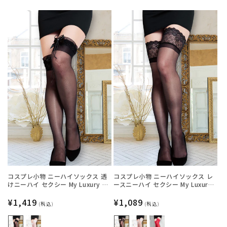
格
格
コスプレ小物 ニーハイソックス 透
コスプレ小物 ニーハイソックス レ
けニーハイ セクシー My Luxury シ
ースニーハイ セクシー My Luxury
ースルーリボン ブラック/ホワイト
シースルー ブラック/ホワイト/レッ
レディース フリーサイズ ブラック
通
¥1,419
ド レディース フリーサイズ ブラッ
通
¥1,089
(税込)
(税込)
【クリアストーン】
ク【クリアストーン】
常
常
価
価