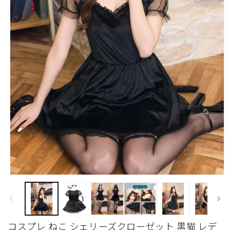
モ
ー
ダ
ル
で
コスプレ ねこ シェリーズクローゼット 黒猫 レデ
(
メ