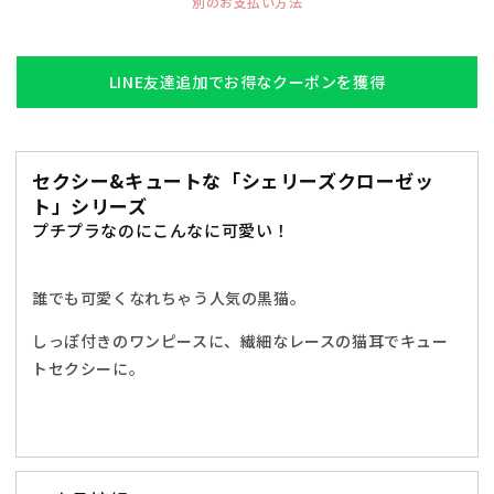
別のお支払い方法
ロ
ロ
ー
ー
ゼ
ゼ
LINE友達追加でお得なクーポンを獲得
ッ
ッ
ト
ト
黒
黒
セクシー&キュートな「シェリーズクローゼッ
猫
猫
ト」シリーズ
レ
レ
プチプラなのにこんなに可愛い！
デ
デ
ィ
ィ
ー
ー
誰でも可愛くなれちゃう人気の黒猫。
ス
ス
しっぽ付きのワンピースに、繊細なレースの猫耳でキュー
フ
フ
トセクシーに。
リ
リ
ー
ー
サ
サ
イ
イ
ズ
ズ