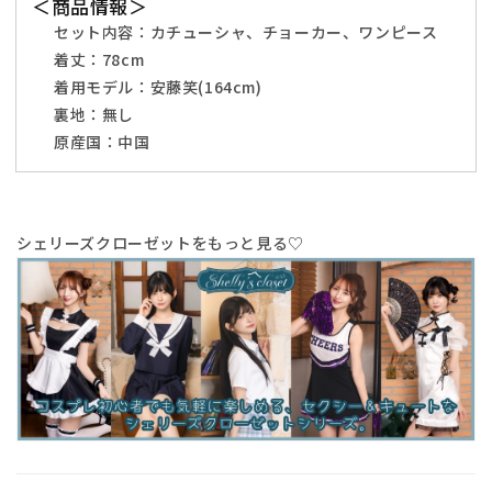
＜商品情報＞
ブ
ブ
セット内容：カチューシャ、チョーカー、ワンピース
ラ
ラ
ッ
着丈：78cm
ッ
ク
ク
着用モデル：安藤笑(164cm)
【ク
【ク
裏地：無し
リ
リ
原産国：中国
ア
ア
ス
ス
ト
ト
シェリーズクローゼットをもっと見る♡
ー
ー
ン】
ン】
♡
♡
の
の
数
数
量
量
を
を
減
増
ら
や
す
す