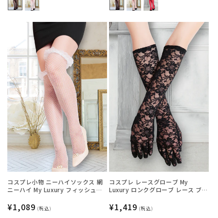
格
格
コスプレ小物 ニーハイソックス 網
コスプレ レースグローブ My
ニーハイ My Luxury フィッシュネ
Luxury ロンクグローブ レース ブラ
ットフリル ホワイト レディース フ
ック レディース フリーサイズ ブラ
リーサイズ ホワイト【クリアスト
通
¥1,089
ック【クリアストーン】
通
¥1,419
(税込)
(税込)
ーン】