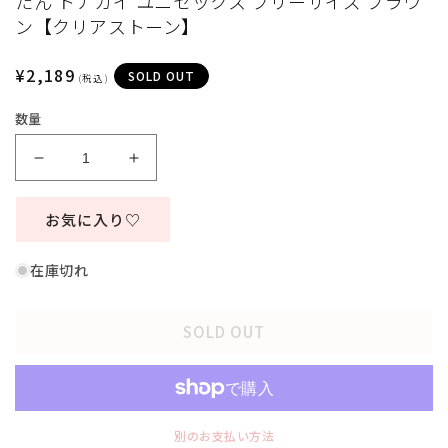
たん トナカイ ユニセックス フリーサイズ ブラウ
ィ
(
ン【クリアストーン】
ア
(1)
を
通
¥2,189
SOLD OUT
(税込)
開
常
く
数量
価
格
コ
コ
ス
ス
プ
プ
お気に入り♡
レ
レ
ク
ク
在庫切れ
リ
リ
ス
ス
SOLD OUT
マ
マ
ス
ス
小
小
物
物
帽
帽
別のお支払い方法