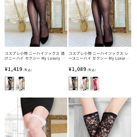
コスプレ小物 ニーハイソックス 透
コスプレ小物 ニーハイソックス レ
けニーハイ セクシー My Luxury シ
ースニーハイ セクシー My Luxury
ースルーリボン ブラック/ホワイト
シースルー ブラック/ホワイト/レッ
レディース フリーサイズ ブラック
通
¥1,419
ド レディース フリーサイズ ブラッ
通
¥1,089
(税込)
(税込)
【クリアストーン】
ク【クリアストーン】
常
常
価
価
格
格