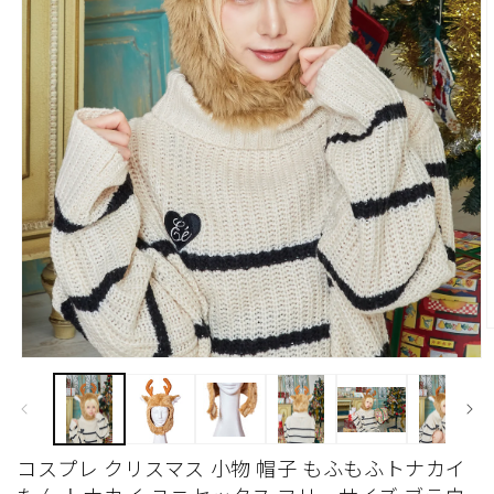
モ
ー
ダ
ル
で
コスプレ クリスマス 小物 帽子 もふもふトナカイ
メ
デ