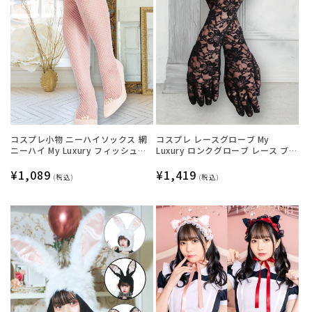
コスプレ小物 ニーハイソックス 網
コスプレ レースグローブ My
ニーハイ My Luxury フィッシュネ
Luxury ロンクグローブ レース ブラ
ットフリル ホワイト レディース フ
ック レディース フリーサイズ ブラ
リーサイズ ホワイト【クリアスト
通
¥1,089
ック【クリアストーン】
通
¥1,419
(税込)
(税込)
ーン】
常
常
価
価
格
格