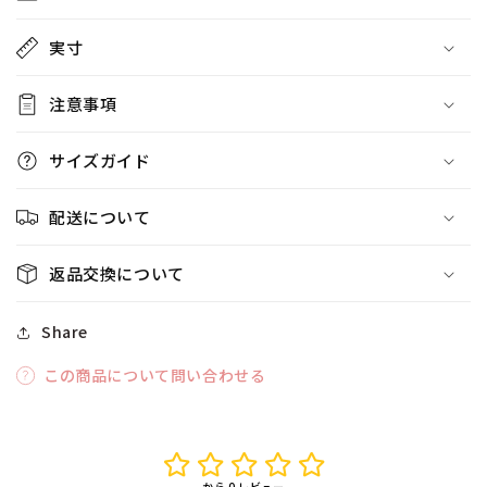
ン】
ン】
の
の
実寸
数
数
量
量
注意事項
を
を
減
増
ら
や
サイズガイド
す
す
配送について
返品交換について
Share
この商品について問い合わせる
から 0 レビュー