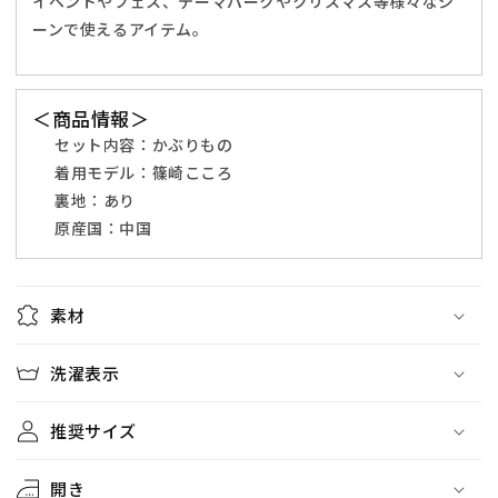
イベントやフェス、テーマパークやクリスマス等様々なシ
ク
ク
ーンで使えるアイテム。
ス
ス
フ
フ
リ
リ
＜商品情報＞
ー
ー
セット内容：
かぶりもの
サ
サ
着用モデル：
篠崎こころ
イ
イ
裏地：あり
ズ
ズ
原産国：中国
ブ
ブ
ラ
ラ
ウ
ウ
ン
ン
素材
【ク
【ク
リ
リ
洗濯表示
ア
ア
ス
ス
推奨サイズ
ト
ト
ー
ー
開き