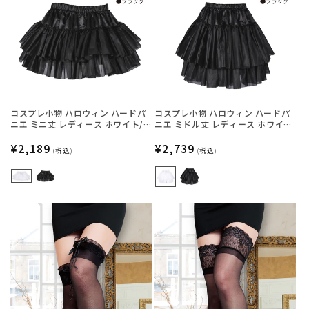
コスプレ小物 ハロウィン ハードパ
コスプレ小物 ハロウィン ハードパ
ニエ ミニ丈 レディース ホワイト/
ニエ ミドル丈 レディース ホワイ
ブラック フリーサイズ 【クリアス
ト/ブラック フリーサイズ 【クリア
トーン】
通
¥2,189
ストーン】
通
¥2,739
(税込)
(税込)
常
常
価
価
格
格