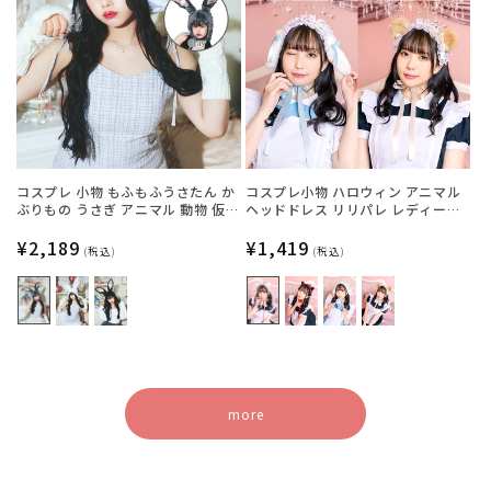
コスプレ 小物 もふもふうさたん か
コスプレ小物 ハロウィン アニマル
ぶりもの うさぎ アニマル 動物 仮装
ヘッドドレス リリパレ レディース
フリーサイズ グレー/ホワイト/ブラ
フリーサイズ 白ねこ/黒ねこ/うさ
ック【クリアストーン】
通
¥2,189
ぎ/くま【クリアストーン】
通
¥1,419
(税込)
(税込)
常
常
価
価
格
格
more