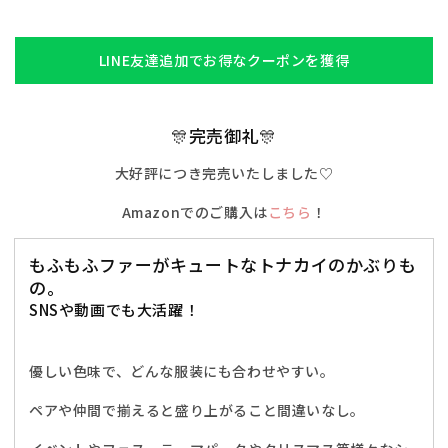
子
子
も
も
ふ
ふ
LINE友達追加でお得なクーポンを獲得
も
も
ふ
ふ
ト
ト
🎊完売御礼🎊
ナ
ナ
大好評につき完売いたしました♡
カ
カ
イ
イ
Amazonでのご購入は
こちら
！
た
た
ん
ん
もふもふファーがキュートなトナカイのかぶりも
ト
ト
の。
ナ
ナ
SNSや動画でも大活躍！
カ
カ
イ
イ
ユ
ユ
優しい色味で、どんな服装にも合わせやすい。
ニ
ニ
ペアや仲間で揃えると盛り上がること間違いなし。
セ
セ
ッ
ッ