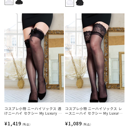
価
価
格
格
コスプレ小物 ニーハイソックス 透
コスプレ小物 ニーハイソックス レ
けニーハイ セクシー My Luxury シ
ースニーハイ セクシー My Luxury
ースルーリボン ブラック/ホワイト
シースルー ブラック/ホワイト/レッ
レディース フリーサイズ ブラック
通
¥1,419
ド レディース フリーサイズ ブラッ
通
¥1,089
(税込)
(税込)
【クリアストーン】
ク【クリアストーン】