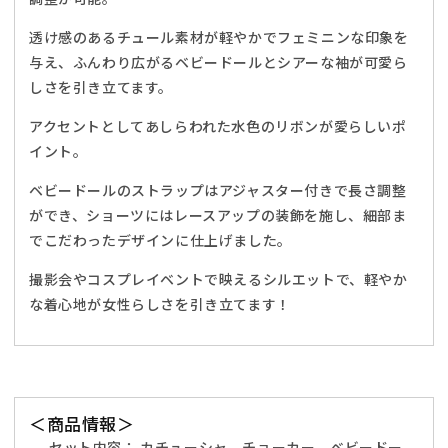
ー
ー
透け感のあるチュール素材が軽やかでフェミニンな印象を
サ
サ
与え、ふんわり広がるベビードールとシアーな袖が可愛ら
イ
イ
ズ
ズ
しさを引き立てます。
ホ
ホ
アクセントとしてあしらわれた水色のリボンが愛らしいポ
ワ
ワ
イント。
イ
イ
ト
ト
ベビードールのストラップはアジャスター付きで長さ調整
×
×
ができ、ショーツにはレースアップの装飾を施し、細部ま
ブ
ブ
でこだわったデザインに仕上げました。
ル
ル
ー
ー
撮影会やコスプレイベントで映えるシルエットで、軽やか
【ク
【ク
な着心地が女性らしさを引き立てます！
リ
リ
ア
ア
ス
ス
ト
ト
ー
ー
＜商品情報＞
ン】
ン】
セット内容： カチューシャ、チョーカー、ベビードー