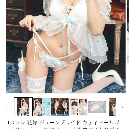
モ
ー
ダ
ル
(
で
コスプレ 花嫁 ジューンブライド キティドールブ
メ
デ