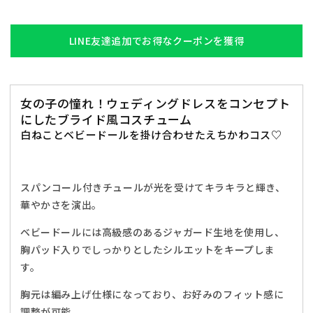
イ
イ
ド
ド
キ
キ
LINE友達追加でお得なクーポンを獲得
テ
テ
ィ
ィ
ド
ド
女の子の憧れ！ウェディングドレスをコンセプト
ー
ー
にしたブライド風コスチューム
ル
ル
白ねことベビードールを掛け合わせたえちかわコス♡
ブ
ブ
ラ
ラ
イ
イ
スパンコール付きチュールが光を受けてキラキラと輝き、
ド
ド
華やかさを演出。
レ
レ
デ
デ
ベビードールには高級感のあるジャガード生地を使用し、
ィ
ィ
胸パッド入りでしっかりとしたシルエットをキープしま
ー
ー
す。
ス
ス
フ
フ
胸元は編み上げ仕様になっており、お好みのフィット感に
リ
リ
調整が可能。