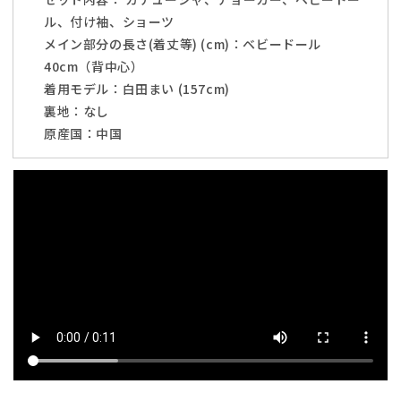
♡
♡
ル、付け袖、ショーツ
の
の
メイン部分の長さ(着丈等) (cm)：ベビードール
数
数
40cm（背中心）
量
量
着用モデル：
白田まい (157cm)
を
を
裏地：なし
減
増
原産国：中国
ら
や
す
す