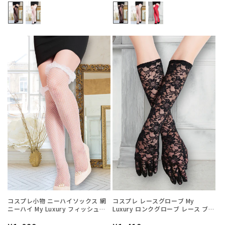
常
常
価
価
格
格
コスプレ小物 ニーハイソックス 網
コスプレ レースグローブ My
ニーハイ My Luxury フィッシュネ
Luxury ロンクグローブ レース ブラ
ットフリル ホワイト レディース フ
ック レディース フリーサイズ ブラ
リーサイズ ホワイト【クリアスト
ック【クリアストーン】