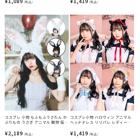
通
¥1,089
通
¥1,419
(税込)
(税込)
ーン】
常
常
価
価
格
格
コスプレ 小物 もふもふうさたん か
コスプレ小物 ハロウィン アニマル
ぶりもの うさぎ アニマル 動物 仮装
ヘッドドレス リリパレ レディース
フリーサイズ グレー/ホワイト/ブラ
フリーサイズ 白ねこ/黒ねこ/うさ
ック【クリアストーン】
通
¥2,189
ぎ/くま【クリアストーン】
通
¥1,419
(税込)
(税込)