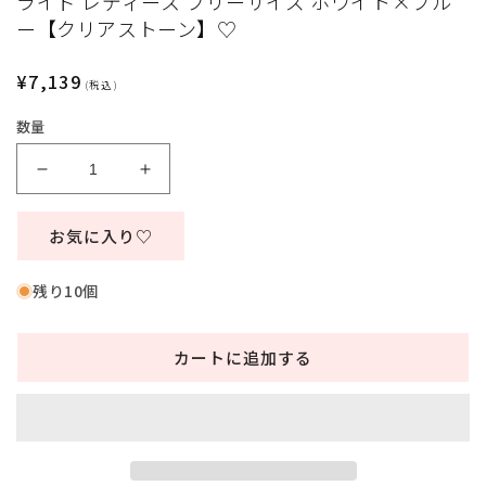
ライド レディース フリーサイズ ホワイト×ブル
ィ
ー【クリアストーン】♡
ア
(1)
を
通
¥7,139
(税込)
開
常
く
数量
価
格
コ
コ
ス
ス
プ
プ
お気に入り♡
レ
レ
花
花
残り10個
嫁
嫁
ジ
ジ
カートに追加する
ュ
ュ
ー
ー
ン
ン
ブ
ブ
ラ
ラ