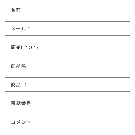
お
名前
問
い
メール
*
合
わ
せ
フ
ォ
商品名
ー
ム
商品ID
電話番号
コメント