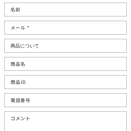
お
名前
問
い
メール
*
合
わ
せ
フ
ォ
商品名
ー
ム
商品ID
電話番号
コメント