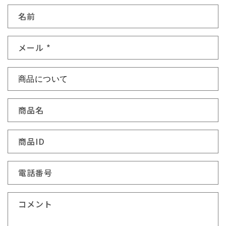
お
名前
問
い
メール
*
合
わ
せ
フ
ォ
商品名
ー
ム
商品ID
電話番号
コメント