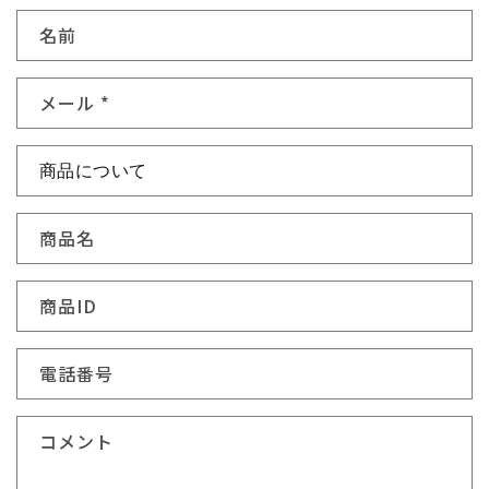
お
名前
問
い
メール
*
合
わ
せ
フ
ォ
商品名
ー
ム
商品ID
電話番号
コメント