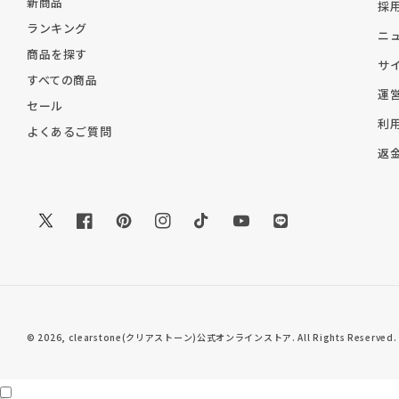
新商品
採
ランキング
ニ
商品を探す
サ
すべての商品
運
セール
利
よくあるご質問
返
Twitter
Facebook
Pinterest
Instagram
TikTok
YouTube
Translation
missing:
ja.general.social.li
© 2026,
clearstone(クリアストーン)公式オンラインストア
. All Rights Reserved.