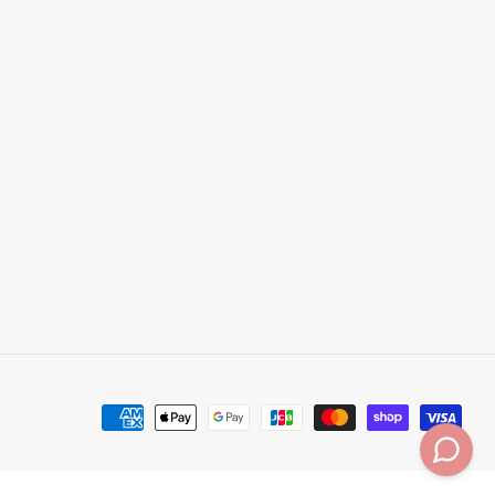
決
済
方