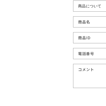
い
合
わ
商品名
せ
フ
商品ID
ォ
ー
電話番号
ム
コメント