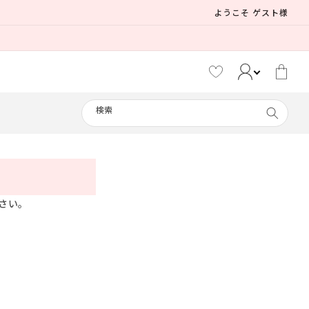
ようこそ ゲスト様
カ
ー
ト
検索
メイド
さい。
えなこ
制服
リリパレ