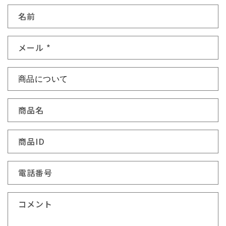
お
名前
問
い
メール
*
合
わ
せ
フ
ォ
商品名
ー
ム
商品ID
電話番号
コメント