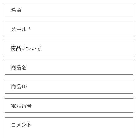
お
名前
問
い
メール
*
合
わ
せ
フ
ォ
商品名
ー
ム
商品ID
電話番号
コメント