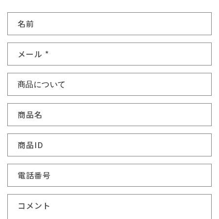
お
名前
問
い
メール
*
合
わ
せ
フ
ォ
商品名
ー
ム
商品ID
電話番号
コメント