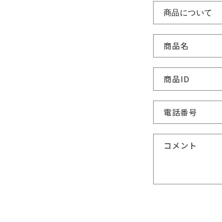
い
合
わ
商品名
せ
フ
商品ID
ォ
ー
電話番号
ム
コメント