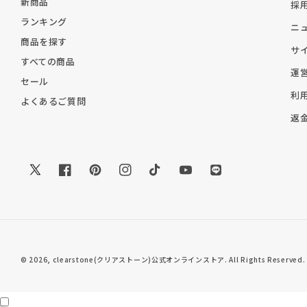
新商品
採
ランキング
ニ
商品を探す
サ
すべての商品
運
セール
利
よくあるご質問
返
Twitter
Facebook
Pinterest
Instagram
TikTok
YouTube
Translation
missing:
ja.general.social.li
© 2026,
clearstone(クリアストーン)公式オンラインストア
. All Rights Reserved.