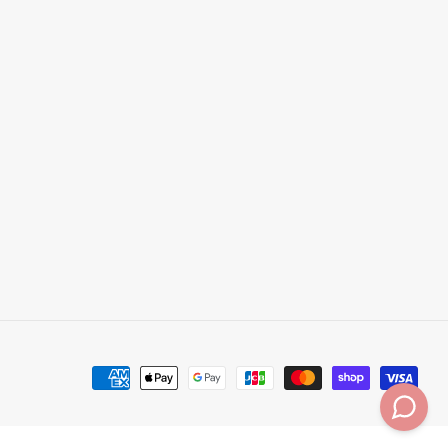
決
済
方