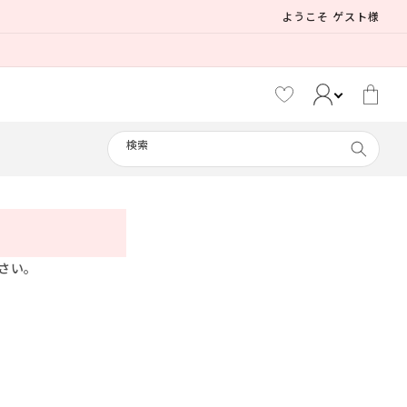
ようこそ ゲスト様
カ
ー
ト
検索
メイド
さい。
えなこ
制服
リリパレ