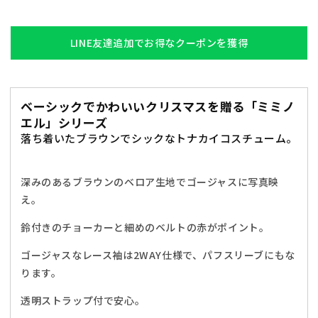
イ
イ
ミ
ミ
ミ
ミ
LINE友達追加でお得なクーポンを獲得
ノ
ノ
エ
エ
ル
ル
ベーシックでかわいいクリスマスを贈る「ミミノ
ビ
ビ
エル」シリーズ
タ
タ
落ち着いたブラウンでシックなトナカイコスチューム。
ー
ー
ト
ト
ナ
ナ
深みのあるブラウンのベロア生地でゴージャスに写真映
カ
カ
え。
イ
イ
鈴付きのチョーカーと細めのベルトの赤がポイント。
レ
レ
デ
デ
ゴージャスなレース袖は2WAY仕様で、パフスリーブにもな
ィ
ィ
ります。
ー
ー
ス
ス
透明ストラップ付で安心。
フ
フ