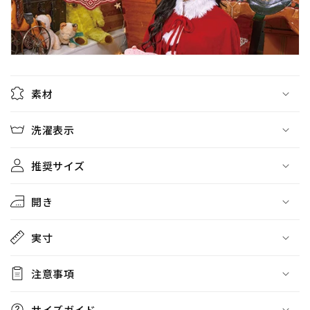
を
を
減
増
ら
や
す
す
素材
洗濯表示
推奨サイズ
開き
実寸
注意事項
サイズガイド