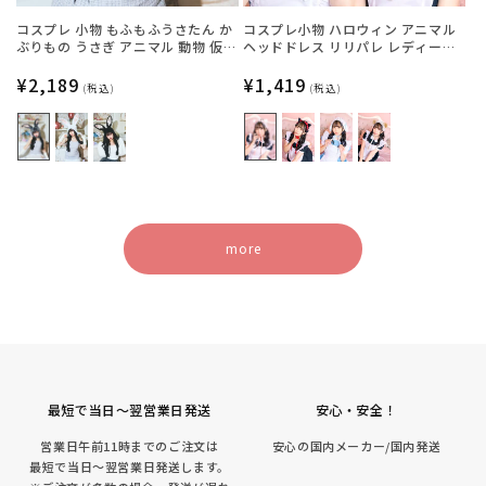
コスプレ 小物 もふもふうさたん か
コスプレ小物 ハロウィン アニマル
ぶりもの うさぎ アニマル 動物 仮装
ヘッドドレス リリパレ レディース
フリーサイズ グレー/ホワイト/ブラ
フリーサイズ 白ねこ/黒ねこ/うさ
ック【クリアストーン】
通
¥2,189
ぎ/くま【クリアストーン】
通
¥1,419
(税込)
(税込)
常
常
価
価
格
格
more
最短で当日～翌営業日発送
安心・安全！
営業日午前11時までのご注文は
安心の国内メーカー/国内発送
最短で当日～翌営業日発送します。