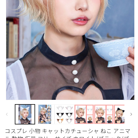
モ
ー
ダ
ル
で
コスプレ 小物 キャットカチューシャ ねこ アニマ
メ
デ