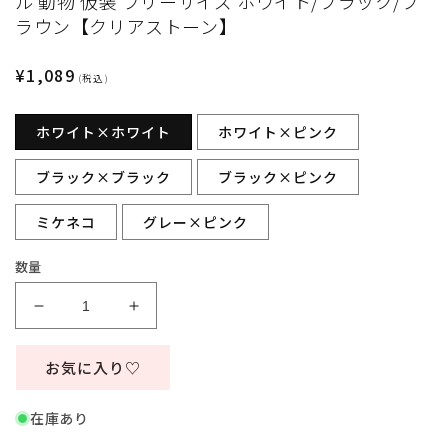
ル 動物 仮装 フリーサイズ ホワイト/ブラック/ブ
ィ
ラウン【クリアストーン】
ア
(1)
を
通
¥1,089
(税込)
開
常
く
価
ホワイト×ホワイト
ホワイト×ピンク
格
ブラック×ブラック
ブラック×ピンク
ミケネコ
グレー×ピンク
数量
コ
コ
ス
ス
プ
プ
お気に入り♡
レ
レ
小
小
在庫あり
物
物