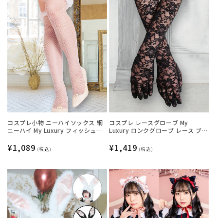
コスプレ小物 ニーハイソックス 網
コスプレ レースグローブ My
ニーハイ My Luxury フィッシュネ
Luxury ロンクグローブ レース ブラ
ットフリル ホワイト レディース フ
ック レディース フリーサイズ ブラ
リーサイズ ホワイト【クリアスト
通
¥1,089
ック【クリアストーン】
通
¥1,419
(税込)
(税込)
ーン】
常
常
価
価
格
格