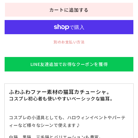
キ
キ
カートに追加する
ャ
ャ
ッ
ッ
ト
ト
カ
カ
チ
チ
別のお支払い方法
ュ
ュ
ー
ー
シ
シ
LINE友達追加でお得なクーポンを獲得
ャ
ャ
ね
ね
こ
こ
ふわふわファー素材の猫耳カチューシャ。
ア
ア
コスプレ初心者も使いやすいベーシックな猫耳。
ニ
ニ
マ
マ
ル
ル
コスプレの小道具としても、ハロウィンイベントやパーテ
動
動
ィーなど様々なシーンで使えます♪
物
物
仮
仮
白猫、黒猫、三毛猫とバリエーションも豊富。