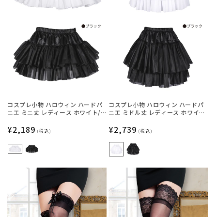
コスプレ小物 ハロウィン ハードパ
コスプレ小物 ハロウィン ハードパ
ニエ ミニ丈 レディース ホワイト/
ニエ ミドル丈 レディース ホワイ
ブラック フリーサイズ 【クリアス
ト/ブラック フリーサイズ 【クリア
トーン】
通
¥2,189
ストーン】
通
¥2,739
(税込)
(税込)
常
常
価
価
格
格