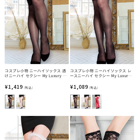
コスプレ小物 ニーハイソックス 透
コスプレ小物 ニーハイソックス レ
けニーハイ セクシー My Luxury シ
ースニーハイ セクシー My Luxury
ースルーリボン ブラック/ホワイト
シースルー ブラック/ホワイト/レッ
レディース フリーサイズ ブラック
通
¥1,419
ド レディース フリーサイズ ブラッ
通
¥1,089
(税込)
(税込)
【クリアストーン】
ク【クリアストーン】
常
常
価
価
格
格