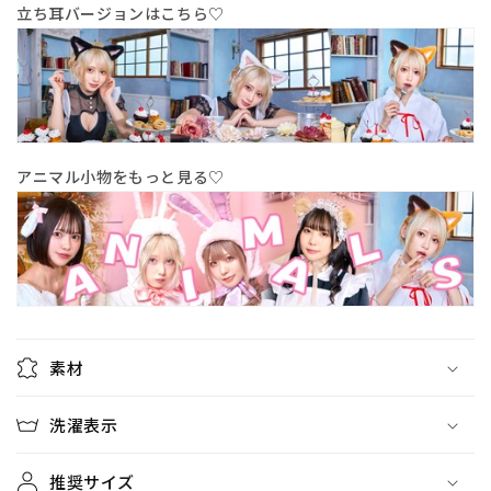
ン
ン
立ち耳バージョンはこちら♡
【ク
【ク
リ
リ
ア
ア
ス
ス
ト
ト
ー
ー
アニマル小物をもっと見る♡
ン】
ン】
の
の
数
数
量
量
を
を
減
増
ら
や
素材
す
す
洗濯表示
推奨サイズ