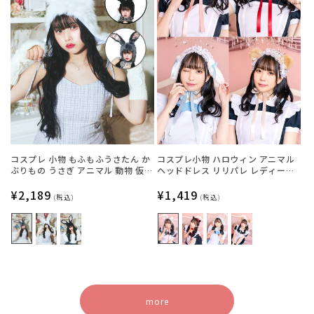
コスプレ 小物 もふもふうさたん か
コスプレ小物 ハロウィン アニマル
ぶりもの うさぎ アニマル 動物 仮装
ヘッドドレス リリパレ レディース
フリーサイズ グレー/ホワイト/ブラ
フリーサイズ 白ねこ/黒ねこ/うさ
ック【クリアストーン】
通
¥2,189
ぎ/くま【クリアストーン】
通
¥1,419
(税込)
(税込)
常
常
価
価
格
格
more