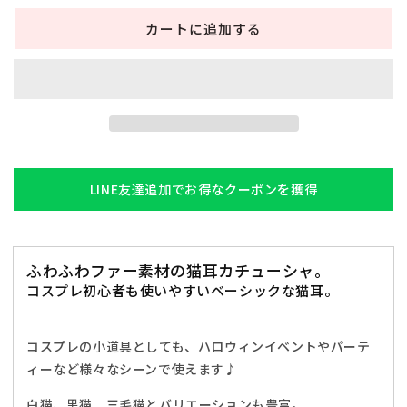
キ
キ
カートに追加する
ャ
ャ
ッ
ッ
ト
ト
カ
カ
チ
チ
ュ
ュ
ー
ー
シ
シ
LINE友達追加でお得なクーポンを獲得
ャ
ャ
ね
ね
こ
こ
ふわふわファー素材の猫耳カチューシャ。
ア
ア
コスプレ初心者も使いやすいベーシックな猫耳。
ニ
ニ
マ
マ
ル
ル
コスプレの小道具としても、ハロウィンイベントやパーテ
動
動
ィーなど様々なシーンで使えます♪
物
物
仮
仮
白猫、黒猫、三毛猫とバリエーションも豊富。