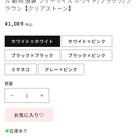
ル 動物 仮装 フリーサイズ ホワイト/ブラック/ブ
ィ
ラウン【クリアストーン】
ア
(1)
を
通
¥1,089
(税込)
開
常
く
価
ホワイト×ホワイト
ホワイト×ピンク
格
ブラック×ブラック
ブラック×ピンク
ミケネコ
グレー×ピンク
数量
コ
コ
ス
ス
プ
プ
お気に入り♡
レ
レ
小
小
在庫あり
物
物