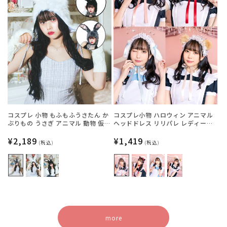
コスプレ 小物 もふもふうさたん か
コスプレ小物 ハロウィン アニマル
ぶりもの うさぎ アニマル 動物 仮装
ヘッドドレス リリパレ レディース
フリーサイズ グレー/ホワイト/ブラ
フリーサイズ 白ねこ/黒ねこ/うさ
ック【クリアストーン】
通
¥2,189
ぎ/くま【クリアストーン】
通
¥1,419
(税込)
(税込)
常
常
価
価
格
格
more