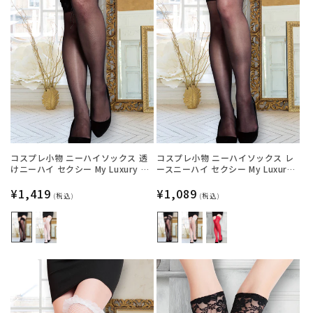
コスプレ小物 ニーハイソックス 透
コスプレ小物 ニーハイソックス レ
けニーハイ セクシー My Luxury シ
ースニーハイ セクシー My Luxury
ースルーリボン ブラック/ホワイト
シースルー ブラック/ホワイト/レッ
レディース フリーサイズ ブラック
通
¥1,419
ド レディース フリーサイズ ブラッ
通
¥1,089
(税込)
(税込)
【クリアストーン】
ク【クリアストーン】
常
常
価
価
格
格