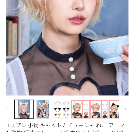
モ
ー
ダ
ル
で
コスプレ 小物 キャットカチューシャ ねこ アニマ
メ
デ