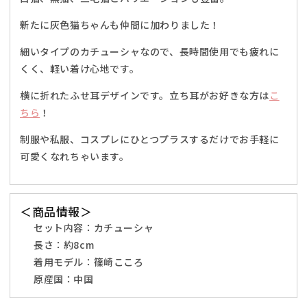
装
装
新たに灰色猫ちゃんも仲間に加わりました！
フ
フ
リ
リ
細いタイプのカチューシャなので、長時間使用でも疲れに
ー
ー
くく、軽い着け心地です。
サ
サ
横に折れたふせ耳デザインです。立ち耳がお好きな方は
こ
イ
イ
ちら
ズ
！
ズ
ホ
ホ
制服や私服、コスプレにひとつプラスするだけでお手軽に
ワ
ワ
可愛くなれちゃいます。
イ
イ
ト/
ト/
ブ
ブ
＜商品情報＞
ラ
ラ
ッ
セット内容：カチューシャ
ッ
ク/
ク/
長さ：約
8cm
ブ
ブ
着用モデル：篠崎こころ
ラ
ラ
原産国：中国
ウ
ウ