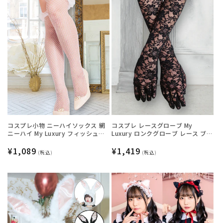
コスプレ小物 ニーハイソックス 網
コスプレ レースグローブ My
ニーハイ My Luxury フィッシュネ
Luxury ロンクグローブ レース ブラ
ットフリル ホワイト レディース フ
ック レディース フリーサイズ ブラ
リーサイズ ホワイト【クリアスト
通
¥1,089
ック【クリアストーン】
通
¥1,419
(税込)
(税込)
ーン】
常
常
価
価
格
格