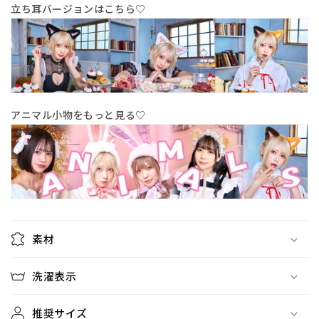
ン
ン
立ち耳バージョンはこちら♡
【ク
【ク
リ
リ
ア
ア
ス
ス
ト
ト
ー
ー
アニマル小物をもっと見る♡
ン】
ン】
の
の
数
数
量
量
を
を
減
増
ら
や
素材
す
す
洗濯表示
推奨サイズ