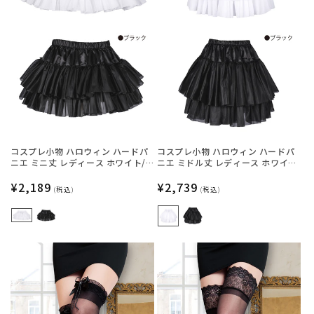
コスプレ小物 ハロウィン ハードパ
コスプレ小物 ハロウィン ハードパ
ニエ ミニ丈 レディース ホワイト/
ニエ ミドル丈 レディース ホワイ
ブラック フリーサイズ 【クリアス
ト/ブラック フリーサイズ 【クリア
トーン】
通
¥2,189
ストーン】
通
¥2,739
(税込)
(税込)
常
常
価
価
格
格