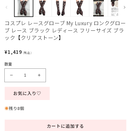
で
メ
デ
ィ
コスプレ レースグローブ My Luxury ロンクグロー
ア
(1)
ブ レース ブラック レディース フリーサイズ ブラ
を
ック【クリアストーン】
開
(
く
通
¥1,419
(税込)
常
数量
価
格
コ
コ
ス
ス
プ
プ
お気に入り♡
レ
レ
レ
レ
残り8個
ー
ー
ス
ス
カートに追加する
グ
グ