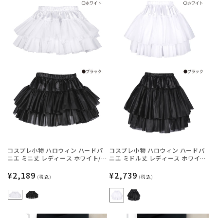
コスプレ小物 ハロウィン ハードパ
コスプレ小物 ハロウィン ハードパ
ニエ ミニ丈 レディース ホワイト/
ニエ ミドル丈 レディース ホワイ
ブラック フリーサイズ 【クリアス
ト/ブラック フリーサイズ 【クリア
トーン】
通
¥2,189
ストーン】
通
¥2,739
(税込)
(税込)
常
常
価
価
格
格