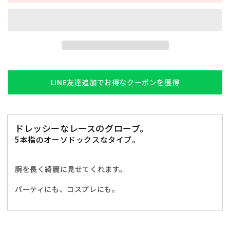
ロ
ロ
ー
ー
ブ
ブ
My
My
Luxury
Luxury
ロ
ロ
ン
ン
LINE友達追加でお得なクーポンを獲得
ク
ク
グ
グ
ロ
ロ
ー
ー
ドレッシーなレースのグローブ。
ブ
ブ
5本指のオーソドックスなタイプ。
レ
レ
ー
ー
腕を長く綺麗に見せてくれます。
ス
ス
ブ
ブ
パーティにも、コスプレにも。
ラ
ラ
ッ
ッ
ク
ク