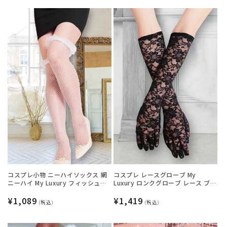
コスプレ小物 ニーハイソックス 網
コスプレ レースグローブ My
ニーハイ My Luxury フィッシュネ
Luxury ロンクグローブ レース ブラ
ットフリル ホワイト レディース フ
ック レディース フリーサイズ ブラ
リーサイズ ホワイト【クリアスト
通
¥1,089
ック【クリアストーン】
通
¥1,419
(税込)
(税込)
ーン】
常
常
価
価