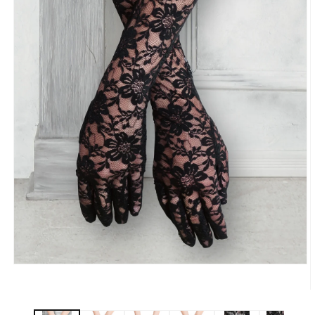
モ
ー
ダ
ル