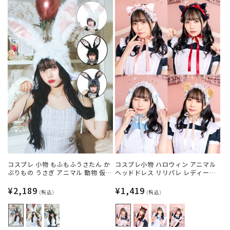
格
格
コスプレ 小物 もふもふうさたん か
コスプレ小物 ハロウィン アニマル
ぶりもの うさぎ アニマル 動物 仮装
ヘッドドレス リリパレ レディース
フリーサイズ グレー/ホワイト/ブラ
フリーサイズ 白ねこ/黒ねこ/うさ
ック【クリアストーン】
通
¥2,189
ぎ/くま【クリアストーン】
通
¥1,419
(税込)
(税込)
常
常
価
価
格
格