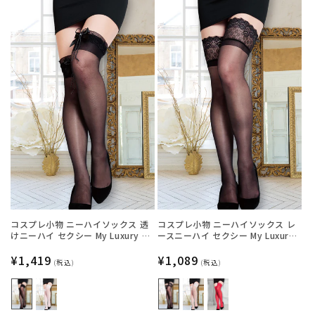
コスプレ小物 ニーハイソックス 透
コスプレ小物 ニーハイソックス レ
けニーハイ セクシー My Luxury シ
ースニーハイ セクシー My Luxury
ースルーリボン ブラック/ホワイト
シースルー ブラック/ホワイト/レッ
レディース フリーサイズ ブラック
通
¥1,419
ド レディース フリーサイズ ブラッ
通
¥1,089
(税込)
(税込)
【クリアストーン】
ク【クリアストーン】
常
常
価
価
格
格