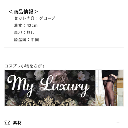
レ
レ
＜商品情報＞
デ
デ
ィ
ィ
セット内容：グローブ
ー
ー
着丈：42cm
ス
ス
裏地：無し
フ
フ
原産国：中国
リ
リ
ー
ー
サ
サ
コスプレ小物をさがす
イ
イ
ズ
ズ
ブ
ブ
ラ
ラ
ッ
ッ
ク
ク
【ク
【ク
リ
リ
ア
ア
素材
ス
ス