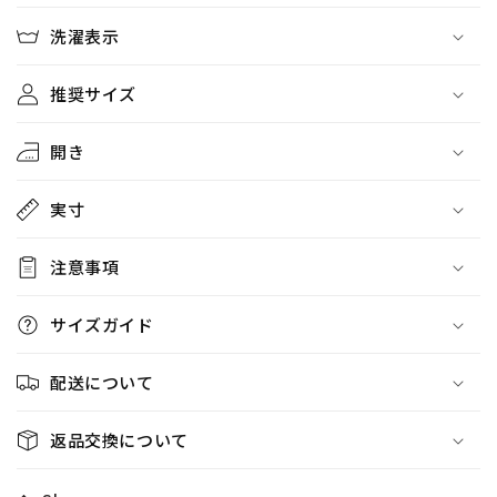
ト
ト
洗濯表示
ー
ー
ン】
ン】
推奨サイズ
の
の
数
数
開き
量
量
を
を
実寸
減
増
ら
や
す
す
注意事項
サイズガイド
配送について
返品交換について