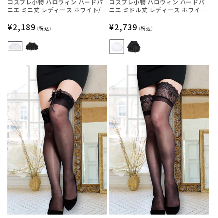
コスプレ小物 ハロウィン ハードパ
コスプレ小物 ハロウィン ハードパ
ニエ ミニ丈 レディース ホワイト/
ニエ ミドル丈 レディース ホワイ
ブラック フリーサイズ 【クリアス
ト/ブラック フリーサイズ 【クリア
トーン】
通
¥2,189
ストーン】
通
¥2,739
(税込)
(税込)
常
常
価
価
格
格