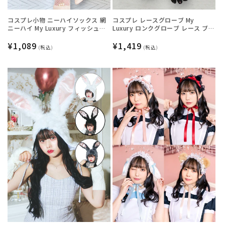
コスプレ小物 ニーハイソックス 網
コスプレ レースグローブ My
ニーハイ My Luxury フィッシュネ
Luxury ロンクグローブ レース ブラ
ットフリル ホワイト レディース フ
ック レディース フリーサイズ ブラ
リーサイズ ホワイト【クリアスト
通
¥1,089
ック【クリアストーン】
通
¥1,419
(税込)
(税込)
ーン】
常
常
価
価
格
格