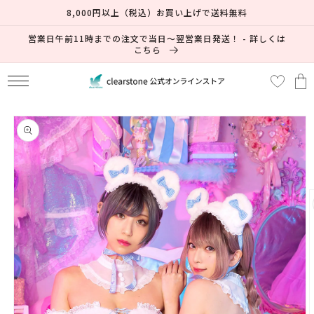
コンテ
8,000円以上（税込）お買い上げで送料無料
ンツに
進む
営業日午前11時までの注文で当日～翌営業日発送！ - 詳しくは
こちら
カ
ー
ト
商品情
報にス
キップ