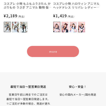
コスプレ 小物 もふもふうさたん か
コスプレ小物 ハロウィン アニマル
ぶりもの うさぎ アニマル 動物 仮装
ヘッドドレス リリパレ レディース
フリーサイズ グレー/ホワイト/ブラ
フリーサイズ 白ねこ/黒ねこ/うさ
ック【クリアストーン】
通
¥2,189
ぎ/くま【クリアストーン】
通
¥1,419
(税込)
(税込)
常
常
価
価
格
格
more
最短で当日～翌営業日発送
安心・安全！
営業日午前11時までのご注文は
安心の国内メーカー/国内発送
最短で当日～翌営業日発送します。
※ご注文が多数の場合、発送が遅れ