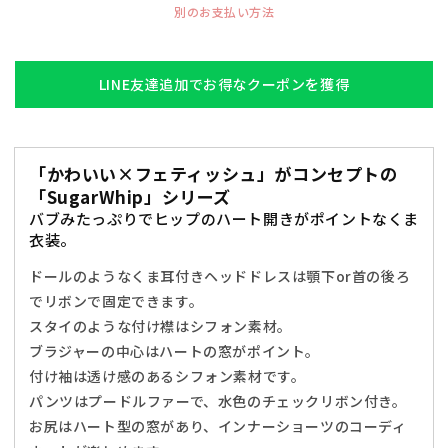
ィ
ィ
別のお支払い方法
ッ
ッ
プ
プ
し
し
LINE友達追加でお得なクーポンを獲得
ろ
ろ
く
く
ま
ま
「かわいい×フェティッシュ」がコンセプトの
ド
ド
「SugarWhip」シリーズ
ー
ー
バブみたっぷりでヒップのハート開きがポイントなくま
ル
ル
衣装。
レ
レ
デ
デ
ドールのようなくま耳付きヘッドドレスは顎下or首の後ろ
ィ
ィ
でリボンで固定できます。
ー
ー
スタイのような付け襟はシフォン素材。
ス
ス
ブラジャーの中心はハートの窓がポイント。
フ
フ
付け袖は透け感のあるシフォン素材です。
リ
リ
パンツはプードルファーで、水色のチェックリボン付き。
ー
ー
お尻はハート型の窓があり、インナーショーツのコーディ
サ
サ