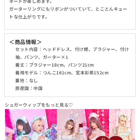
ネートが楽しめます。
イ
イ
ガーターリングにもリボンがついていて、とことんキュー
ズ
ズ
トな仕上がりです。
ホ
ホ
ワ
ワ
イ
イ
＜商品情報＞
ト
ト
セット内容：
ヘッドドレス、付け襟、ブラジャー、付け
【ク
【ク
袖、パンツ、ガーター×1
リ
リ
着丈：
ブラジャー18cm、パンツ21cm
ア
ア
ス
着用モデル：
ス
つんこ161cm、宮本彩希152cm
ト
ト
裏地：
なし
ー
ー
原産国：中国
ン】
ン】
♡
♡
シュガーウィップをもっと見る♡
の
の
数
数
量
量
を
を
減
増