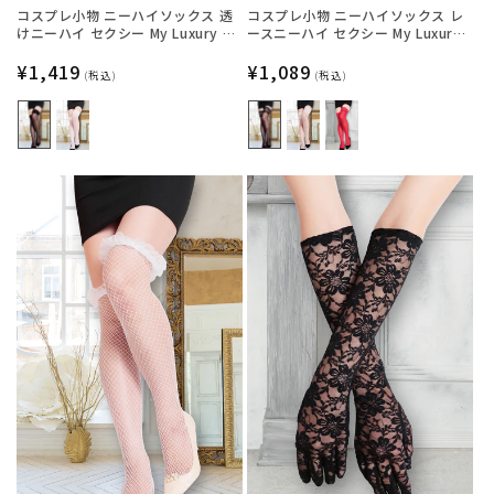
コスプレ小物 ニーハイソックス 透
コスプレ小物 ニーハイソックス レ
けニーハイ セクシー My Luxury シ
ースニーハイ セクシー My Luxury
ースルーリボン ブラック/ホワイト
シースルー ブラック/ホワイト/レッ
レディース フリーサイズ ブラック
通
¥1,419
ド レディース フリーサイズ ブラッ
通
¥1,089
(税込)
(税込)
【クリアストーン】
ク【クリアストーン】
常
常
価
価
格
格