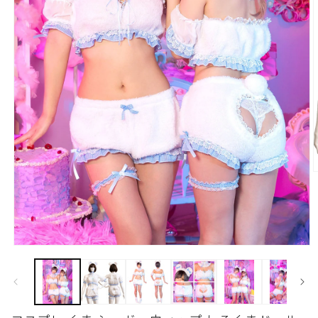
モ
ー
ダ
ル
(
で
メ