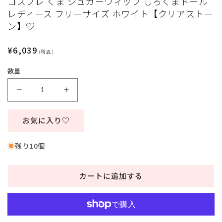
コスプレ くま シュガーウィップ しろくまドール
デ
レディース フリーサイズ ホワイト【クリアストー
ィ
ン】♡
ア
(1)
を
通
¥6,039
開
(税込)
く
常
数量
価
格
コ
コ
ス
ス
プ
プ
お気に入り♡
レ
レ
く
く
残り10個
ま
ま
シ
シ
カートに追加する
ュ
ュ
ガ
ガ
ー
ー
ウ
ウ