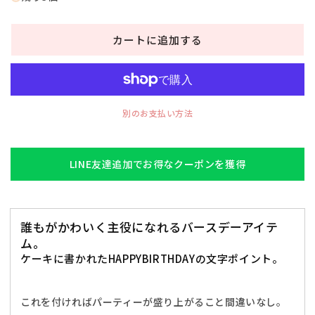
い
い
装
装
カートに追加する
飾
飾
帽
帽
子
子
プ
プ
テ
テ
別のお支払い方法
ィ
ィ
ケ
ケ
ー
ー
LINE友達追加でお得なクーポンを獲得
キ
キ
ハ
ハ
ッ
ッ
誰もがかわいく主役になれるバースデーアイテ
ト
ト
ム。
ハ
ハ
ケーキに書かれたHAPPYBIRTHDAYの文字ポイント。
ッ
ッ
ピ
ピ
ー
ー
これを付ければパーティーが盛り上がること間違いなし。
バ
バ