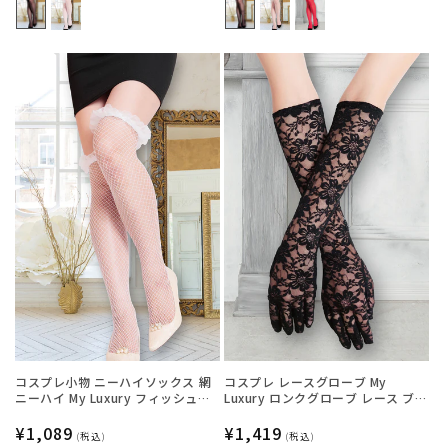
価
価
格
格
コスプレ小物 ニーハイソックス 網
コスプレ レースグローブ My
ニーハイ My Luxury フィッシュネ
Luxury ロンクグローブ レース ブラ
ットフリル ホワイト レディース フ
ック レディース フリーサイズ ブラ
リーサイズ ホワイト【クリアスト
通
¥1,089
ック【クリアストーン】
通
¥1,419
(税込)
(税込)
ーン】