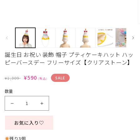
ー
ダ
ル
で
メ
デ
ィ
ア
(1)
を
誕生日 お祝い 装飾 帽子 プティケーキハット ハッ
開
ピーバースデー フリーサイズ【クリアストーン】
く
通
SALE
¥590
(
¥1,309
SALE
(税込)
常
価
数量
価
格
格
誕
誕
生
生
日
日
お気に入り♡
お
お
祝
祝
残り3個