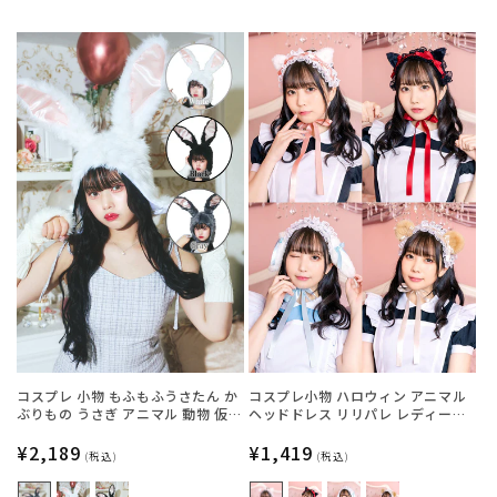
常
常
価
価
格
格
コスプレ 小物 もふもふうさたん か
コスプレ小物 ハロウィン アニマル
ぶりもの うさぎ アニマル 動物 仮装
ヘッドドレス リリパレ レディース
フリーサイズ グレー/ホワイト/ブラ
フリーサイズ 白ねこ/黒ねこ/うさ
ック【クリアストーン】
通
¥2,189
ぎ/くま【クリアストーン】
通
¥1,419
(税込)
(税込)
常
常