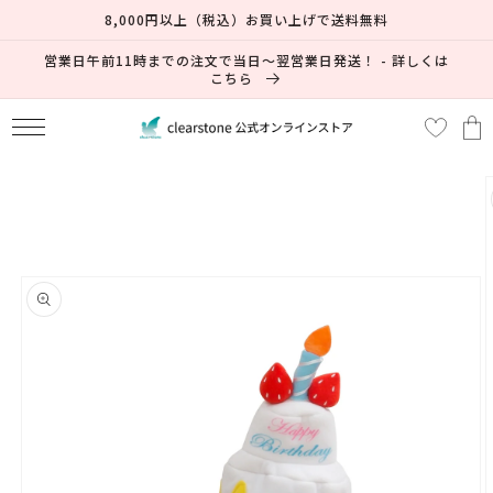
コンテ
54% OFF
8,000円以上（税込）お買い上げで送料無料
ンツに
進む
営業日午前11時までの注文で当日～翌営業日発送！ - 詳しくは
こちら
カ
ー
ト
商品情
報にス
キップ