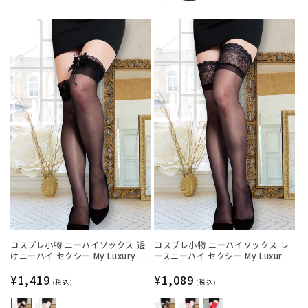
格
格
コスプレ小物 ニーハイソックス 透
コスプレ小物 ニーハイソックス レ
けニーハイ セクシー My Luxury シ
ースニーハイ セクシー My Luxury
ースルーリボン ブラック/ホワイト
シースルー ブラック/ホワイト/レッ
レディース フリーサイズ ブラック
通
¥1,419
ド レディース フリーサイズ ブラッ
通
¥1,089
(税込)
(税込)
【クリアストーン】
ク【クリアストーン】
常
常