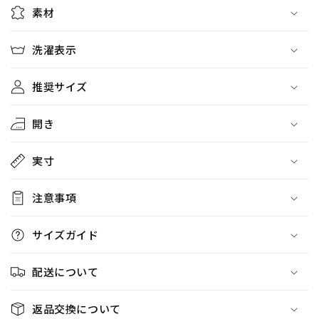
数
数
素材
量
量
を
を
洗濯表示
減
増
ら
や
推奨サイズ
す
す
開き
実寸
注意事項
サイズガイド
配送について
返品交換について