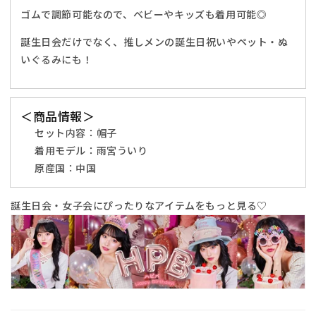
ゴムで調節可能なので、ベビーやキッズも着用可能◎
ー
ー
ス
ス
誕生日会だけでなく、推しメンの誕生日祝いやペット・ぬ
デ
デ
いぐるみにも！
ー
ー
フ
フ
リ
リ
＜商品情報＞
ー
ー
セット内容：帽子
サ
サ
イ
着用モデル：雨宮ういり
イ
ズ
ズ
原産国：中国
【ク
【ク
リ
リ
誕生日会・女子会にぴったりなアイテムをもっと見る♡
ア
ア
ス
ス
ト
ト
ー
ー
ン】
ン】
の
の