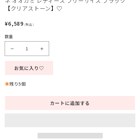
ネ オオカミ レディース フリーサイズ ブラック
ィ
【クリアストーン】♡
ア
(1)
(
を
通
¥6,589
(税込)
開
常
く
数量
価
格
コ
コ
ス
ス
プ
プ
お気に入り♡
レ
レ
ハ
ハ
残り5個
ロ
ロ
ウ
ウ
カートに追加する
ィ
ィ
ン
ン
ア
ア
ニ
ニ
マ
マ