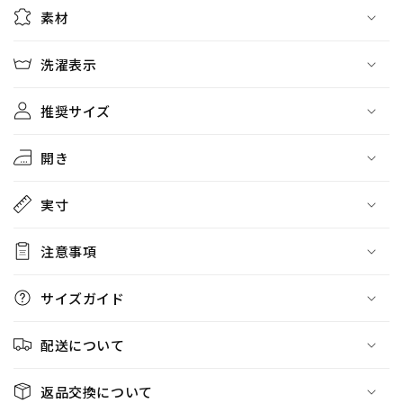
素材
数
数
量
量
を
を
洗濯表示
減
増
ら
や
推奨サイズ
す
す
開き
実寸
注意事項
サイズガイド
配送について
返品交換について