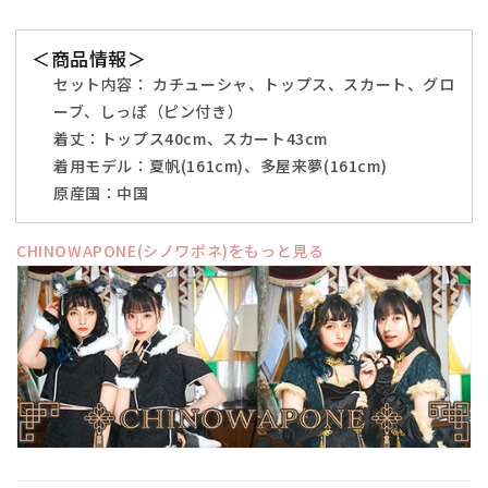
フ
フ
リ
リ
＜商品情報＞
ー
ー
セット内容：
カチューシャ、トップス、スカート、グロ
サ
サ
ーブ、しっぽ（ピン付き）
イ
イ
着丈：
トップス40cm、スカート43cm
ズ
ズ
着用モデル：夏帆(161cm)、多屋来夢(161cm)
ブ
ブ
原産国：中国
ラ
ラ
ッ
ッ
CHINOWAPONE(シノワポネ)をもっと見る
ク
ク
【ク
【ク
リ
リ
ア
ア
ス
ス
ト
ト
ー
ー
ン】
ン】
♡
♡
の
の