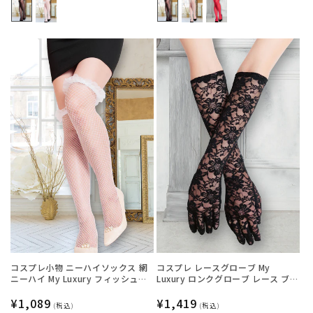
価
価
格
格
コスプレ小物 ニーハイソックス 網
コスプレ レースグローブ My
ニーハイ My Luxury フィッシュネ
Luxury ロンクグローブ レース ブラ
ットフリル ホワイト レディース フ
ック レディース フリーサイズ ブラ
リーサイズ ホワイト【クリアスト
通
¥1,089
ック【クリアストーン】
通
¥1,419
(税込)
(税込)
ーン】