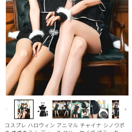
モ
ー
ダ
ル
で
コスプレ ハロウィン アニマル チャイナ シノワポ
メ
デ