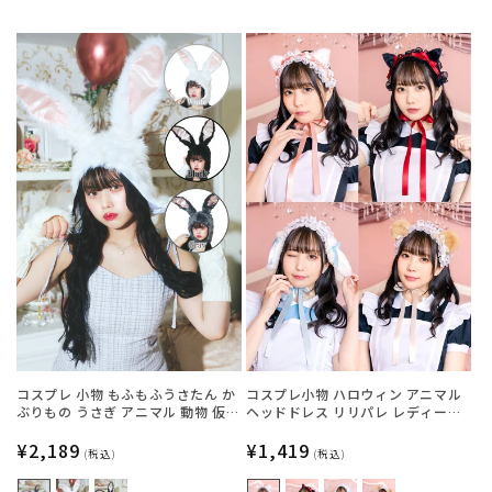
常
常
価
価
格
格
コスプレ 小物 もふもふうさたん か
コスプレ小物 ハロウィン アニマル
ぶりもの うさぎ アニマル 動物 仮装
ヘッドドレス リリパレ レディース
フリーサイズ グレー/ホワイト/ブラ
フリーサイズ 白ねこ/黒ねこ/うさ
ック【クリアストーン】
通
¥2,189
ぎ/くま【クリアストーン】
通
¥1,419
(税込)
(税込)
常
常