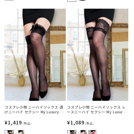
格
格
コスプレ小物 ニーハイソックス 透
コスプレ小物 ニーハイソックス レ
けニーハイ セクシー My Luxury シ
ースニーハイ セクシー My Luxury
ースルーリボン ブラック/ホワイト
シースルー ブラック/ホワイト/レッ
レディース フリーサイズ ブラック
通
¥1,419
ド レディース フリーサイズ ブラッ
通
¥1,089
(税込)
(税込)
【クリアストーン】
ク【クリアストーン】
常
常