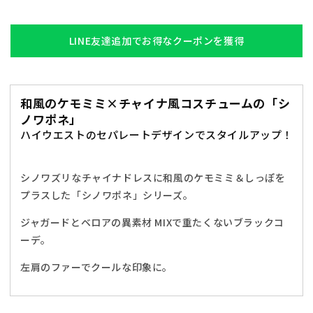
ル
ル
チ
チ
ャ
ャ
LINE友達追加でお得なクーポンを獲得
イ
イ
ナ
ナ
シ
シ
和風のケモミミ×チャイナ風コスチュームの「シ
ノ
ノ
ノワポネ」
ワ
ワ
ハイウエストのセパレートデザインでスタイルアップ！
ポ
ポ
ネ
ネ
オ
オ
シノワズリなチャイナドレスに和風のケモミミ＆しっぽを
オ
オ
プラスした「シノワポネ」シリーズ。
カ
カ
ジャガードとベロアの異素材 MIXで重たくないブラックコ
ミ
ミ
レ
レ
ーデ。
デ
デ
左肩のファーでクールな印象に。
ィ
ィ
ー
ー
ス
ス