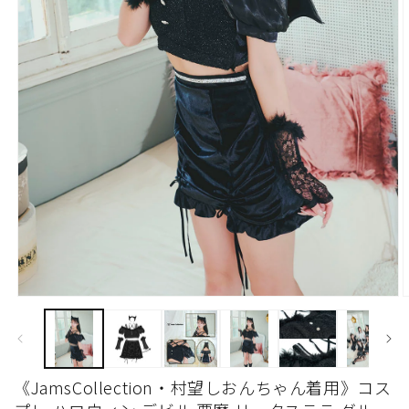
モ
ー
ダ
ル
で
《JamsCollection・村望しおんちゃん着用》コス
メ
デ