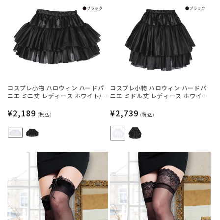
コスプレ小物 ハロウィン ハードパ
コスプレ小物 ハロウィン ハードパ
ニエ ミニ丈 レディース ホワイト/
ニエ ミドル丈 レディース ホワイ
ブラック フリーサイズ 【クリアス
ト/ブラック フリーサイズ 【クリア
トーン】
通
¥2,189
ストーン】
通
¥2,739
(税込)
(税込)
常
常
価
価
格
格