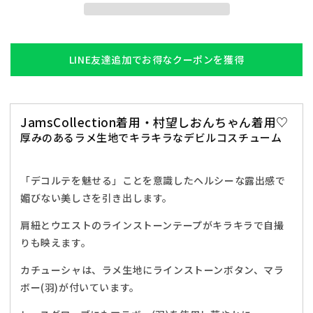
コ
コ
ス
ス
プ
プ
レ
レ
LINE友達追加でお得なクーポンを獲得
ハ
ハ
ロ
ロ
ウ
ウ
JamsCollection着用・村望しおんちゃん着用♡
ィ
ィ
厚みのあるラメ生地でキラキラなデビルコスチューム
ン
ン
デ
デ
ビ
ビ
「デコルテを魅せる」ことを意識したヘルシーな露出感で
ル
ル
媚びない美しさを引き出します。
悪
悪
魔
魔
肩紐とウエストのラインストーンテープがキラキラで自撮
リ
リ
りも映えます。
ュ
ュ
カチューシャは、ラメ生地にラインストーンボタン、マラ
ク
ク
ボー(羽)が付いています。
ス
ス
テ
テ