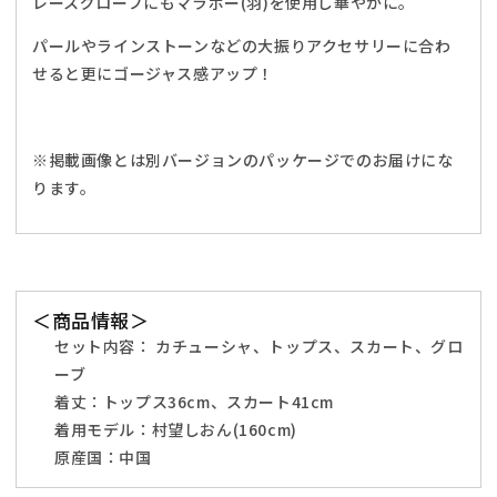
レースグローブにもマラボー(羽)を使用し華やかに。
ラ
ラ
パールやラインストーンなどの大振りアクセサリーに合わ
グ
グ
ル
ル
せると更にゴージャス感アップ！
ー
ー
ム
ム
デ
デ
※掲載画像とは別バージョンのパッケージでのお届けにな
ビ
ビ
ります。
ル
ル
レ
レ
デ
デ
ィ
ィ
ー
ー
＜商品情報＞
ス
ス
セット内容：
カチューシャ、トップス、スカート、グロ
フ
フ
ーブ
リ
リ
着丈：
トップス36cm、スカート41cm
ー
ー
着用モデル：村望しおん(160cm)
サ
サ
原産国：中国
イ
イ