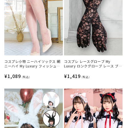
コスプレ小物 ニーハイソックス 網
コスプレ レースグローブ My
ニーハイ My Luxury フィッシュネ
Luxury ロンクグローブ レース ブラ
ットフリル ホワイト レディース フ
ック レディース フリーサイズ ブラ
リーサイズ ホワイト【クリアスト
通
¥1,089
ック【クリアストーン】
通
¥1,419
(税込)
(税込)
ーン】
常
常
価
価
格
格