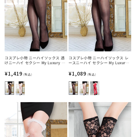
コスプレ小物 ニーハイソックス 透
コスプレ小物 ニーハイソックス レ
けニーハイ セクシー My Luxury シ
ースニーハイ セクシー My Luxury
ースルーリボン ブラック/ホワイト
シースルー ブラック/ホワイト/レッ
レディース フリーサイズ ブラック
通
¥1,419
ド レディース フリーサイズ ブラッ
通
¥1,089
(税込)
(税込)
【クリアストーン】
ク【クリアストーン】
常
常
価
価
格
格