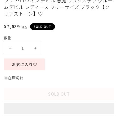
プレ ハロウィン デビル 悪魔 リュクステラ グルー
ィ
ムデビル レディース フリーサイズ ブラック【ク
ア
リアストーン】♡
(1)
(
を
開
通
¥7,689
く
SOLD OUT
(税込)
常
数量
価
格
《JamsCollection・
《JamsCollection・
村
村
望
望
お気に入り♡
し
し
お
お
在庫切れ
ん
ん
ち
ち
SOLD OUT
ゃ
ゃ
ん
ん
着
着
用》
用》