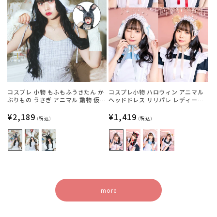
コスプレ 小物 もふもふうさたん か
コスプレ小物 ハロウィン アニマル
ぶりもの うさぎ アニマル 動物 仮装
ヘッドドレス リリパレ レディース
フリーサイズ グレー/ホワイト/ブラ
フリーサイズ 白ねこ/黒ねこ/うさ
ック【クリアストーン】
通
¥2,189
ぎ/くま【クリアストーン】
通
¥1,419
(税込)
(税込)
常
常
価
価
格
格
more