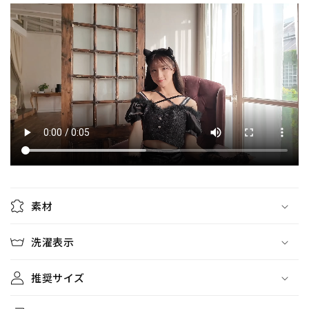
ズ
ズ
ブ
ブ
ラ
ラ
ッ
ッ
ク
ク
【ク
【ク
リ
リ
ア
ア
ス
ス
ト
ト
ー
ー
ン】
ン】
♡
♡
素材
の
の
数
数
洗濯表示
量
量
を
を
推奨サイズ
減
増
ら
や