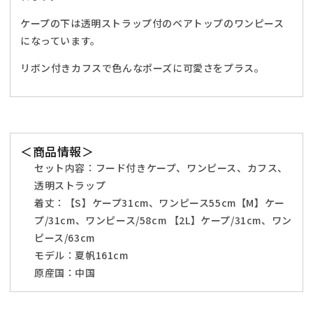
レ
レ
デ
デ
ケープの下は透明ストラップ付のベアトップのワンピース
ィ
ィ
になっています。
ー
ー
リボン付きカフスで色んなポーズに可愛さをプラス。
ス
ス
S/M/2L
S/M/2L
ブ
ブ
ラ
ラ
ウ
ウ
＜商品情報＞
ン
ン
【ク
【ク
セット内容：フード付きケープ、ワンピース、カフス、
リ
リ
透明ストラップ
ア
ア
着丈：【S】ケープ31cm、ワンピース55cm【M】ケー
ス
ス
プ/31cm、ワンピース/58cm 【2L】ケープ/31cm、ワン
ト
ト
ピース/63cm
ー
ー
モデル：夏帆161cm
ン】
ン】
原産国：中国
♡
♡
の
の