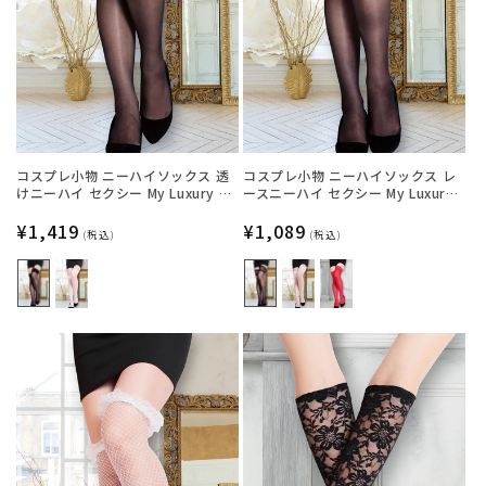
コスプレ小物 ニーハイソックス 透
コスプレ小物 ニーハイソックス レ
けニーハイ セクシー My Luxury シ
ースニーハイ セクシー My Luxury
ースルーリボン ブラック/ホワイト
シースルー ブラック/ホワイト/レッ
レディース フリーサイズ ブラック
通
¥1,419
ド レディース フリーサイズ ブラッ
通
¥1,089
(税込)
(税込)
【クリアストーン】
ク【クリアストーン】
常
常
価
価
格
格