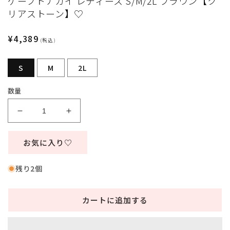
ケープトナカイ レディース S/M/2L ブラウン【ク
ィ
リアストーン】♡
ア
(1)
を
通
¥4,389
(税込)
開
常
く
価
S
M
2L
格
数量
コ
コ
ス
ス
プ
プ
お気に入り♡
レ
レ
ク
ク
残り2個
リ
リ
ス
ス
カートに追加する
マ
マ
ス
ス
ト
ト