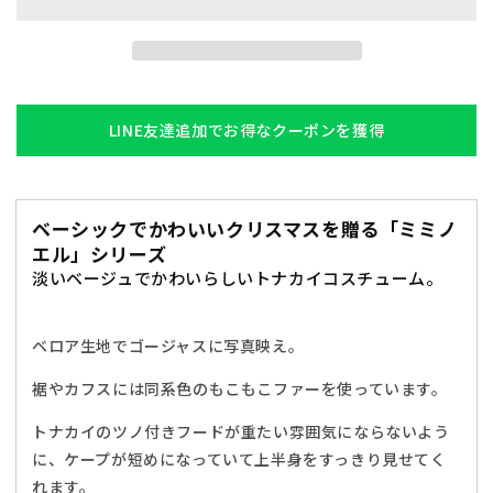
ナ
ナ
カ
カ
イ
イ
ミ
ミ
ミ
ミ
LINE友達追加でお得なクーポンを獲得
ノ
ノ
エ
エ
ル
ル
ベーシックでかわいいクリスマスを贈る「ミミノ
リ
リ
エル」シリーズ
ボ
ボ
淡いベージュでかわいらしいトナカイコスチューム。
ン
ン
ケ
ケ
ー
ー
ベロア生地でゴージャスに写真映え。
プ
プ
裾やカフスには同系色のもこもこファーを使っています。
ト
ト
ナ
ナ
トナカイのツノ付きフードが重たい雰囲気にならないよう
カ
カ
に、ケープが短めになっていて上半身をすっきり見せてく
イ
イ
れます。