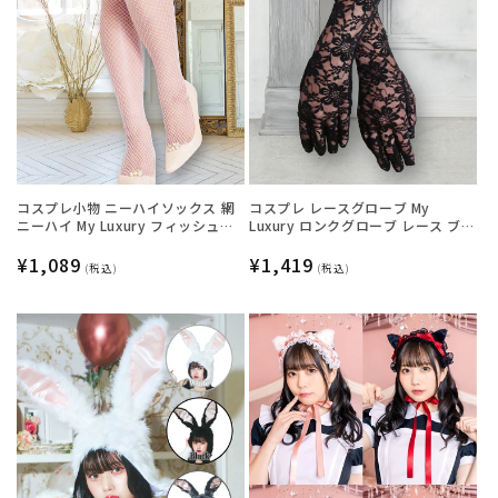
コスプレ小物 ニーハイソックス 網
コスプレ レースグローブ My
ニーハイ My Luxury フィッシュネ
Luxury ロンクグローブ レース ブラ
ットフリル ホワイト レディース フ
ック レディース フリーサイズ ブラ
リーサイズ ホワイト【クリアスト
通
¥1,089
ック【クリアストーン】
通
¥1,419
(税込)
(税込)
ーン】
常
常
価
価
格
格