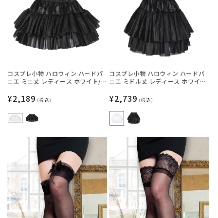
コスプレ小物 ハロウィン ハードパ
コスプレ小物 ハロウィン ハードパ
ニエ ミニ丈 レディース ホワイト/
ニエ ミドル丈 レディース ホワイ
ブラック フリーサイズ 【クリアス
ト/ブラック フリーサイズ 【クリア
トーン】
通
¥2,189
ストーン】
通
¥2,739
(税込)
(税込)
常
常
価
価
格
格