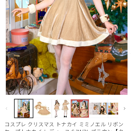
モ
ー
(
ダ
ル
で
コスプレ クリスマス トナカイ ミミノエル リボン
メ
デ