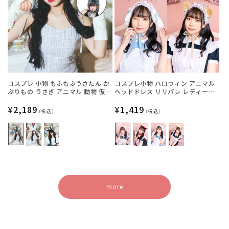
コスプレ 小物 もふもふうさたん か
コスプレ小物 ハロウィン アニマル
ぶりもの うさぎ アニマル 動物 仮装
ヘッドドレス リリパレ レディース
フリーサイズ グレー/ホワイト/ブラ
フリーサイズ 白ねこ/黒ねこ/うさ
ック【クリアストーン】
通
¥2,189
ぎ/くま【クリアストーン】
通
¥1,419
(税込)
(税込)
常
常
価
価
格
格
more