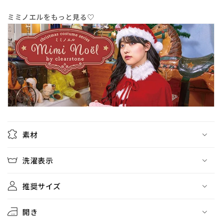
数
数
量
量
ミミノエルをもっと見る♡
を
を
減
増
ら
や
す
す
素材
洗濯表示
推奨サイズ
開き