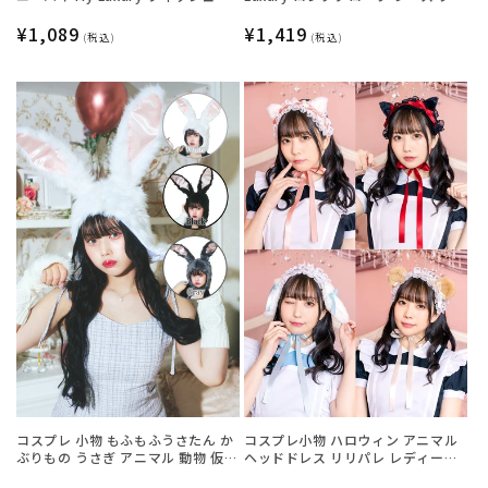
ットフリル ホワイト レディース フ
ック レディース フリーサイズ ブラ
リーサイズ ホワイト【クリアスト
通
¥1,089
ック【クリアストーン】
通
¥1,419
(税込)
(税込)
ーン】
常
常
価
価
格
格
コスプレ 小物 もふもふうさたん か
コスプレ小物 ハロウィン アニマル
ぶりもの うさぎ アニマル 動物 仮装
ヘッドドレス リリパレ レディース
フリーサイズ グレー/ホワイト/ブラ
フリーサイズ 白ねこ/黒ねこ/うさ