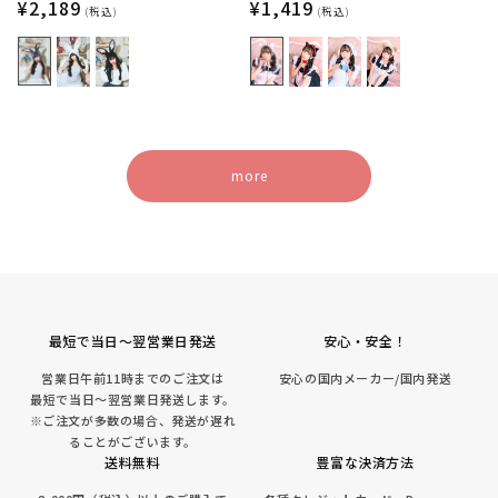
ック【クリアストーン】
通
¥2,189
ぎ/くま【クリアストーン】
通
¥1,419
(税込)
(税込)
常
常
価
価
格
格
more
最短で当日～翌営業日発送
安心・安全！
営業日午前11時までのご注文は
安心の国内メーカー/国内発送
最短で当日～翌営業日発送します。
※ご注文が多数の場合、発送が遅れ
ることがございます。
送料無料
豊富な決済方法