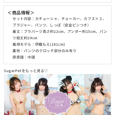
ク
ク
ス/
ス/
＜商品情報＞
シ
シ
セット内容：
カチューシャ、チョーカー、カフス×２、
ル
ル
バ
ブラジャー、パンツ、しっぽ（安全ピンつき）
バ
ー
ー
着丈：
ブラパーツ高さ約12cm、アンダー約15cm、パン
ウ
ウ
ツ総丈約24cm
ル
ル
着用モデル：伊織もえ(161cm)
フ
フ
裏地：
パンツのクロッチ部分のみ有り
レ
レ
原産国：中国
デ
デ
ィ
ィ
SugarPetをもっと見る♡
ー
ー
ス
ス
フ
フ
リ
リ
ー
ー
サ
サ
イ
イ