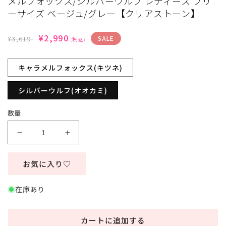
メルフォックス/シルバーウルフ レディース フリ
ィ
ーサイズ ベージュ/グレー【クリアストーン】
ア
(1)
を
通
SALE
¥2,990
¥3,619
SALE
(税込)
開
常
価
く
価
格
キャラメルフォックス(キツネ)
格
シルバーウルフ(オオカミ)
数量
コ
コ
ス
ス
プ
プ
お気に入り♡
レ
レ
き
き
在庫あり
つ
つ
ね
ね
カートに追加する
お
お