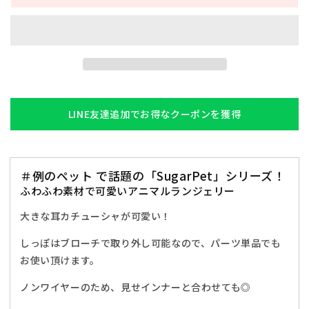
お
お
か
か
み
み
シ
シ
ュ
ュ
ガ
ガ
ー
ー
LINE友達追加でお得なクーポンを獲得
ペ
ペ
ッ
ッ
ト
ト
＃例のペット で話題の「SugarPet」シリーズ！
キ
キ
ふわふわ素材で可愛いアニマルランジェリー
ャ
ャ
ラ
ラ
大きな耳カチューシャが可愛い！
メ
メ
しっぽはブローチで取り外し可能なので、
パーツ単品でも
ル
ル
お使い頂けます。
フ
フ
ォ
ォ
ノンワイヤーのため、見せインナーと合わせても◎
ッ
ッ