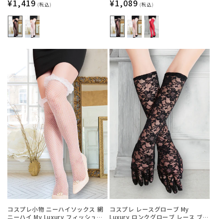
レディース フリーサイズ ブラック
通
¥1,419
ド レディース フリーサイズ ブラッ
通
¥1,089
(税込)
(税込)
【クリアストーン】
ク【クリアストーン】
常
常
価
価
格
格
コスプレ小物 ニーハイソックス 網
コスプレ レースグローブ My
ニーハイ My Luxury フィッシュネ
Luxury ロンクグローブ レース ブラ