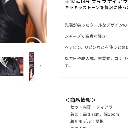
主役にはキラキラティア
ラ
ラ
キラキラストーンを贅沢に使っ
エ
エ
リ
リ
ザ
ザ
先端が尖ったクールなデザインの
ベ
ベ
ス
ス
シャープで高貴な輝き。
ユ
ユ
ヘアピン、Uピンなどを使うと髪
ニ
ニ
セ
セ
誕生日や成人式、卒業式、コンサ
ッ
ッ
す。
ク
ク
ス
ス
フ
フ
リ
リ
ー
ー
＜商品情報＞
サ
サ
セット内容： ティアラ
イ
イ
着丈：高さ7cm、幅16cm
ズ
ズ
着用モデル：夏帆
シ
シ