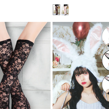
常
価
格