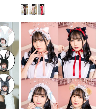
常
価
格