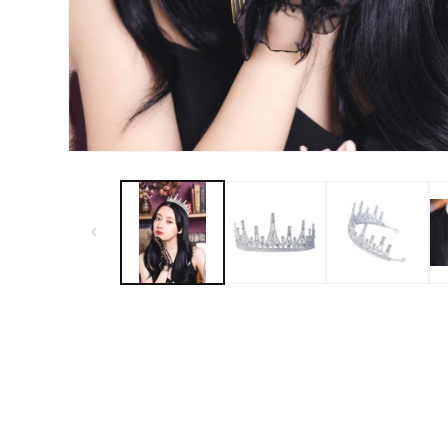
モ
ー
ダ
ル
で
メ
デ
ィ
ア
(1)
を
開
く