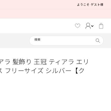
ようこそ ゲスト様
カ
ー
ト
検索
アラ 髪飾り 王冠 ティアラ エリ
メイド
ス フリーサイズ シルバー【ク
えなこ
制服
リリパレ