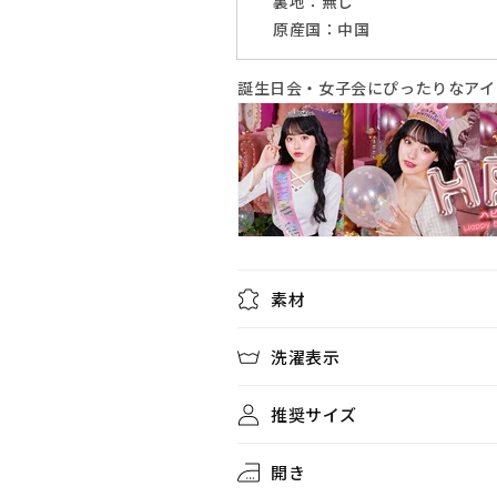
裏地：無し
ル
ル
原産国：中国
バ
バ
ー
ー
誕生日会・女子会にぴったりなアイ
【ク
【ク
リ
リ
ア
ア
ス
ス
ト
ト
ー
ー
ン】
ン】
の
の
素材
数
数
量
量
洗濯表示
を
を
減
増
ら
や
推奨サイズ
す
す
開き