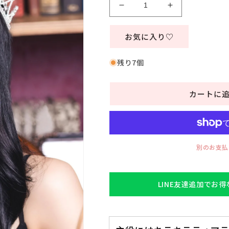
格
誕
誕
生
生
日
日
お気に入り♡
お
お
祝
祝
残り7個
い
い
テ
テ
カートに
ィ
ィ
ア
ア
ラ
ラ
髪
髪
飾
飾
別のお支払
り
り
王
王
冠
冠
LINE友達追加でお
テ
テ
ィ
ィ
ア
ア