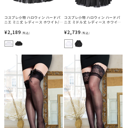
コスプレ小物 ハロウィン ハードパ
コスプレ小物 ハロウィン ハードパ
ニエ ミニ丈 レディース ホワイト/
ニエ ミドル丈 レディース ホワイ
ブラック フリーサイズ 【クリアス
ト/ブラック フリーサイズ 【クリア
トーン】
通
¥2,189
ストーン】
通
¥2,739
(税込)
(税込)
常
常
価
価
格
格