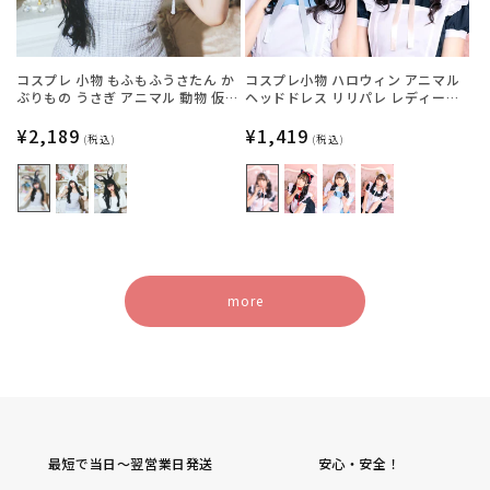
コスプレ 小物 もふもふうさたん か
コスプレ小物 ハロウィン アニマル
ぶりもの うさぎ アニマル 動物 仮装
ヘッドドレス リリパレ レディース
フリーサイズ グレー/ホワイト/ブラ
フリーサイズ 白ねこ/黒ねこ/うさ
ック【クリアストーン】
通
¥2,189
ぎ/くま【クリアストーン】
通
¥1,419
(税込)
(税込)
常
常
価
価
格
格
more
最短で当日～翌営業日発送
安心・安全！