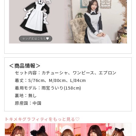
を
を
減
増
ら
や
す
す
＜商品情報＞
セット内容：カチューシャ、ワンピース、エプロン
着丈：S/76cm、M/80cm、L/84cm
着用モデル：雨宮ういり(158cm)
裏地：無し
原産国：中国
トキメキグラフィティをもっと見る♡