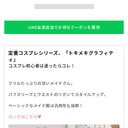
ィ
ィ
ー
ー
ス
ス
M
M
LINE友達追加でお得なクーポンを獲得
ブ
ブ
ラ
ラ
ッ
ッ
定番コスプレシリーズ、「トキメキグラフィテ
ク
ク
ィ」
【ク
【ク
コスプレ初心者は迷ったらコレ！
リ
リ
ア
ア
ス
ス
フリルたっぷりの甘いメイドさん。
ト
ト
ー
ー
パフスリーブとウエストのリボンでスタイルアップ。
ン】
ン】
ベーシックなメイド服は汎用性も抜群！
の
の
数
数
ロングはこちら♥
量
量