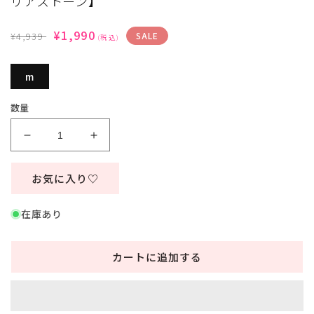
リアストーン】
ィ
ア
通
(1)
SALE
¥1,990
¥4,939
SALE
(税込)
を
常
価
開
価
格
く
m
格
数量
コ
コ
ス
ス
プ
プ
お気に入り♡
レ
レ
メ
メ
在庫あり
イ
イ
ド
ド
カートに追加する
ミ
ミ
ニ
ニ
レ
レ
デ
デ