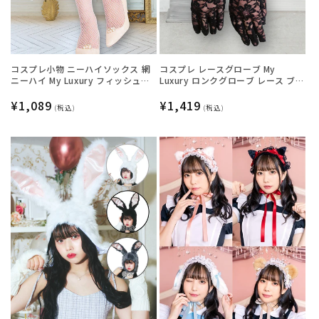
コスプレ小物 ニーハイソックス 網
コスプレ レースグローブ My
ニーハイ My Luxury フィッシュネ
Luxury ロンクグローブ レース ブラ
ットフリル ホワイト レディース フ
ック レディース フリーサイズ ブラ
リーサイズ ホワイト【クリアスト
通
¥1,089
ック【クリアストーン】
通
¥1,419
(税込)
(税込)
ーン】
常
常
価
価
格
格