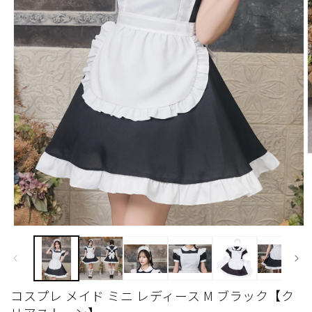
モ
ー
ダ
ル
(
で
コスプレ メイド ミニ レディース M ブラック【ク
メ
デ