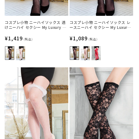
コスプレ小物 ニーハイソックス 透
コスプレ小物 ニーハイソックス レ
けニーハイ セクシー My Luxury シ
ースニーハイ セクシー My Luxury
ースルーリボン ブラック/ホワイト
シースルー ブラック/ホワイト/レッ
レディース フリーサイズ ブラック
通
¥1,419
ド レディース フリーサイズ ブラッ
通
¥1,089
(税込)
(税込)
【クリアストーン】
ク【クリアストーン】
常
常
価
価
格
格