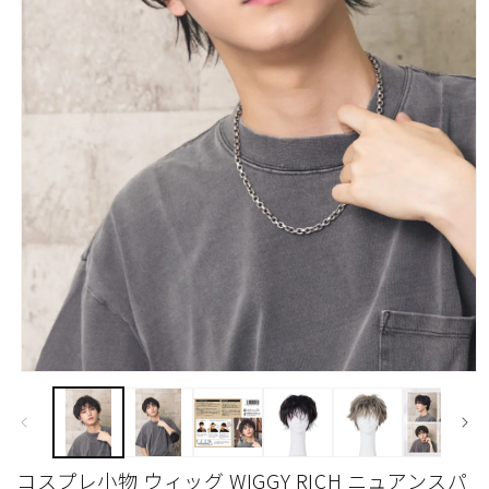
モ
ー
ダ
ル
で
コスプレ小物 ウィッグ WIGGY RICH ニュアンスパ
メ