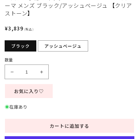
デ
ーマ メンズ ブラック/アッシュベージュ 【クリア
ィ
ストーン】
ア
(1)
を
通
¥3,839
(税込)
開
常
く
価
ブラック
アッシュベージュ
格
数量
コ
コ
ス
ス
プ
プ
お気に入り♡
レ
レ
小
小
在庫あり
物
物
ウ
ウ
カートに追加する
ィ
ィ
ッ
ッ