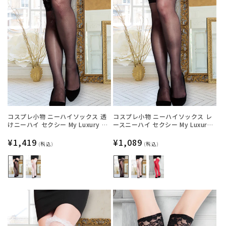
コスプレ小物 ニーハイソックス 透
コスプレ小物 ニーハイソックス レ
けニーハイ セクシー My Luxury シ
ースニーハイ セクシー My Luxury
ースルーリボン ブラック/ホワイト
シースルー ブラック/ホワイト/レッ
レディース フリーサイズ ブラック
通
¥1,419
ド レディース フリーサイズ ブラッ
通
¥1,089
(税込)
(税込)
【クリアストーン】
ク【クリアストーン】
常
常
価
価
格
格