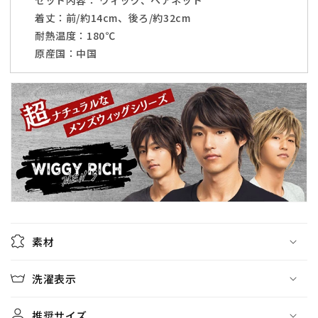
セット内容： ウィッグ、ヘアネット
ら
や
着丈：
前/約14cm、後ろ/約32cm
す
す
耐熱温度：180℃
原産国：中国
素材
洗濯表示
推奨サイズ