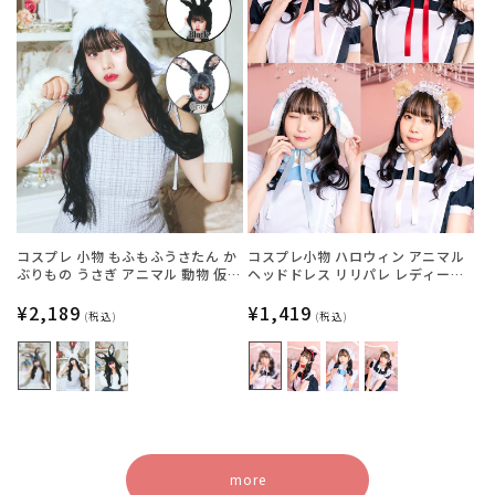
コスプレ 小物 もふもふうさたん か
コスプレ小物 ハロウィン アニマル
ぶりもの うさぎ アニマル 動物 仮装
ヘッドドレス リリパレ レディース
フリーサイズ グレー/ホワイト/ブラ
フリーサイズ 白ねこ/黒ねこ/うさ
ック【クリアストーン】
通
¥2,189
ぎ/くま【クリアストーン】
通
¥1,419
(税込)
(税込)
常
常
価
価
格
格
more