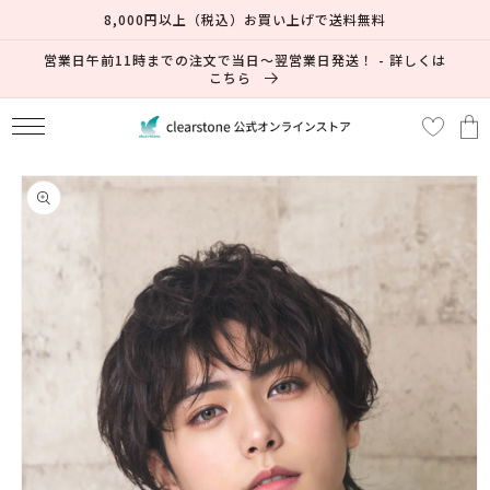
コンテ
8,000円以上（税込）お買い上げで送料無料
ンツに
進む
営業日午前11時までの注文で当日～翌営業日発送！ - 詳しくは
こちら
カ
ー
ト
商品情
報にス
キップ