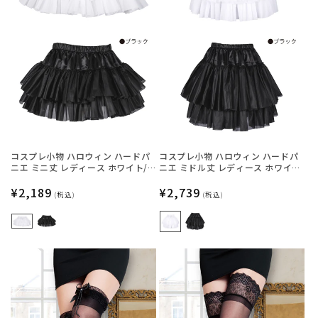
コスプレ小物 ハロウィン ハードパ
コスプレ小物 ハロウィン ハードパ
ニエ ミニ丈 レディース ホワイト/
ニエ ミドル丈 レディース ホワイ
ブラック フリーサイズ 【クリアス
ト/ブラック フリーサイズ 【クリア
トーン】
通
¥2,189
ストーン】
通
¥2,739
(税込)
(税込)
常
常
価
価
格
格