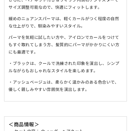
ッ
ッ
サイズ調整可能なので、快適にフィットします。
シ
シ
ュ
ュ
緩めのニュアンスパーマは、軽くカールがつく程度の自然
ベ
ベ
な仕上がりで、馴染みやすいスタイル。
ー
ー
パーマを気軽に試したい方や、アイロンでカールをつけて
ジ
ジ
もすぐ取れてしまう方、髪質的にパーマがかかりにくい方
ュ
ュ
にも最適です。
【ク
【ク
リ
リ
・ブラックは、クールで洗練された印象を演出し、シンプ
ア
ア
ルながらもおしゃれなスタイルを楽しめます。
ス
ス
ト
ト
・アッシュベージュは、柔らかく温かみのある色合いで、
ー
ー
優しく親しみやすい雰囲気を演出します。
ン】
ン】
の
の
数
数
量
量
を
を
＜商品情報＞
減
増