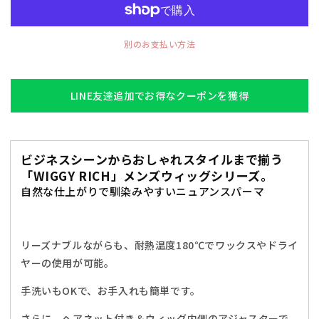
グ
グ
WIGGY
WIGGY
RICH
RICH
別のお支払い方法
ニ
ニ
ュ
ュ
ア
ア
LINE友達追加でお得なクーポンを獲得
ン
ン
ス
ス
パ
パ
ー
ー
ビジネスシーンからおしゃれスタイルまで揃う
「WIGGY RICH」メンズウィッグシリーズ。
マ
マ
自然な仕上がりで馴染みやすいニュアンスパーマ
メ
メ
ン
ン
ズ
ズ
ブ
ブ
リーズナブルながらも、耐熱温度180℃でワックスやドライ
ラ
ラ
ヤーの使用が可能。
ッ
ッ
手洗いもOKで、お手入れも簡単です。
ク/
ク/
ア
ア
さらに、ヘアネット付き＆ウィッグ内側のアジャスターで