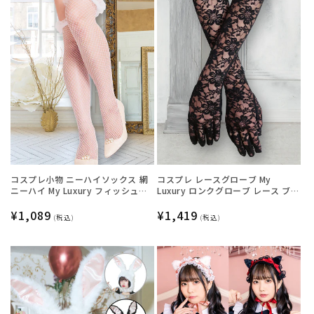
コスプレ小物 ニーハイソックス 網
コスプレ レースグローブ My
ニーハイ My Luxury フィッシュネ
Luxury ロンクグローブ レース ブラ
ットフリル ホワイト レディース フ
ック レディース フリーサイズ ブラ
リーサイズ ホワイト【クリアスト
通
¥1,089
ック【クリアストーン】
通
¥1,419
(税込)
(税込)
ーン】
常
常
価
価
格
格