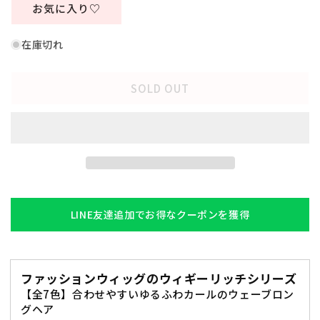
プ
プ
お気に入り♡
レ
レ
WIGGY
WIGGY
在庫切れ
RICH
RICH
ウ
ウ
ェ
ェ
SOLD OUT
ー
ー
ブ
ブ
ロ
ロ
ン
ン
グ
グ
ウ
ウ
ィ
ィ
LINE友達追加でお得なクーポンを獲得
ッ
ッ
グ
グ
フ
フ
ァ
ァ
ファッションウィッグのウィギーリッチシリーズ
ッ
ッ
【全7色】合わせやすいゆるふわカールのウェーブロン
グヘア
シ
シ