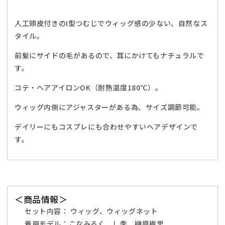
ョ
ョ
ン
ン
人工頭皮付きのI型つむじでウィッグ感の少ない、自然なス
ウ
ウ
タイル。
ィ
ィ
ッ
ッ
前髪にサイドの毛があるので、耳にかけてもナチュラルで
グ
グ
す。
カ
カ
コテ・ヘアアイロンOK（耐熱温度180℃）。
ツ
ツ
ラ
ラ
ウィッグ内側にアジャスターがある為、サイズ調節可能。
ウ
ウ
ェ
ェ
デイリーにもコスプレにも合わせやすいヘアデザインで
ー
ー
す。
ブ
ブ
ロ
ロ
ン
ン
グ
グ
＜商品情報＞
レ
レ
デ
デ
セット内容： ウィッグ、ウィッグネット
ィ
ィ
着用モデル：こなみるく、し季、榊原樹里