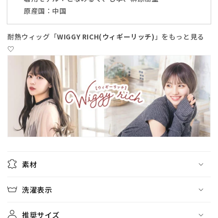
ー
ー
原産国：中国
ス
ス
【ク
【ク
耐熱ウィッグ「
WIGGY RICH(ウィギーリッチ)
」をもっと見る
リ
リ
♡
ア
ア
ス
ス
ト
ト
ー
ー
ン】
ン】
の
の
数
数
量
量
を
を
減
増
素材
ら
や
す
す
洗濯表示
推奨サイズ