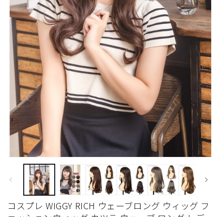
モ
ー
ダ
ル
で
コスプレ WIGGY RICH ウェーブロング ウィッグ フ
メ
デ