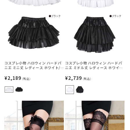
コスプレ小物 ハロウィン ハードパ
コスプレ小物 ハロウィン ハードパ
ニエ ミニ丈 レディース ホワイト/
ニエ ミドル丈 レディース ホワイ
ブラック フリーサイズ 【クリアス
ト/ブラック フリーサイズ 【クリア
トーン】
通
¥2,189
ストーン】
通
¥2,739
(税込)
(税込)
常
常
価
価
格
格