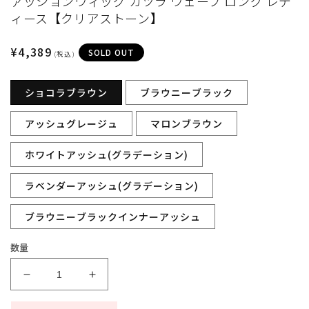
ァッションウィッグ カツラ ウェーブ ロング レデ
ィ
ィース【クリアストーン】
ア
(1)
を
通
¥4,389
SOLD OUT
(税込)
開
常
く
価
ショコラブラウン
ブラウニーブラック
格
アッシュグレージュ
マロンブラウン
ホワイトアッシュ(グラデーション)
ラベンダーアッシュ(グラデーション)
ブラウニーブラックインナーアッシュ
数量
コ
コ
ス
ス