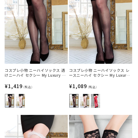
コスプレ小物 ニーハイソックス 透
コスプレ小物 ニーハイソックス レ
けニーハイ セクシー My Luxury シ
ースニーハイ セクシー My Luxury
ースルーリボン ブラック/ホワイト
シースルー ブラック/ホワイト/レッ
レディース フリーサイズ ブラック
通
¥1,419
ド レディース フリーサイズ ブラッ
通
¥1,089
(税込)
(税込)
【クリアストーン】
ク【クリアストーン】
常
常
価
価
格
格