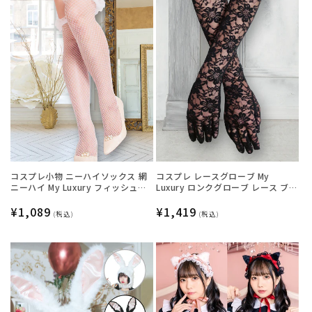
コスプレ小物 ニーハイソックス 網
コスプレ レースグローブ My
ニーハイ My Luxury フィッシュネ
Luxury ロンクグローブ レース ブラ
ットフリル ホワイト レディース フ
ック レディース フリーサイズ ブラ
リーサイズ ホワイト【クリアスト
通
¥1,089
ック【クリアストーン】
通
¥1,419
(税込)
(税込)
ーン】
常
常
価
価
格
格