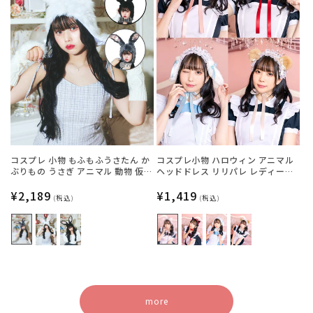
コスプレ 小物 もふもふうさたん か
コスプレ小物 ハロウィン アニマル
ぶりもの うさぎ アニマル 動物 仮装
ヘッドドレス リリパレ レディース
フリーサイズ グレー/ホワイト/ブラ
フリーサイズ 白ねこ/黒ねこ/うさ
ック【クリアストーン】
通
¥2,189
ぎ/くま【クリアストーン】
通
¥1,419
(税込)
(税込)
常
常
価
価
格
格
more